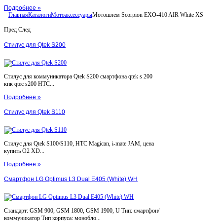
Подробнее »
Главная
Каталоги
Мотоаксессуары
Мотошлем Scorpion EXO-410 AIR White XS
Пред
След
Стилус для Qtek S200
Стилус для коммуникатора Qtek S200 смартфона qtek s 200
кпк qtec s200 HTC...
Подробнее »
Стилус для Qtek S110
Стилус для Qtek S100/S110, HTC Magican, i-mate JAM, цена
купить O2 XD...
Подробнее »
Смартфон LG Optimus L3 Dual E405 (White) WH
Стандарт: GSM 900, GSM 1800, GSM 1900, U Тип: смартфон/
коммуникатор Тип корпуса: монобло...