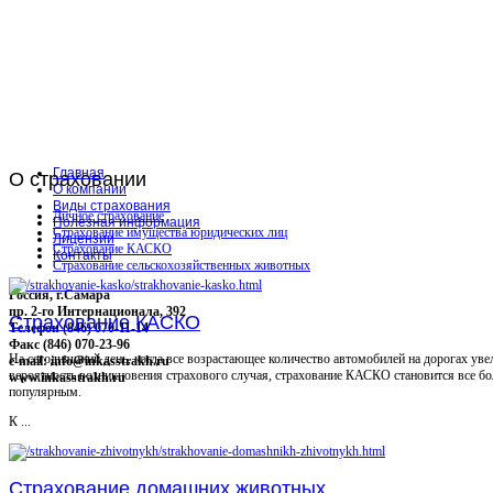
Главная
О
страховании
О компании
Виды страхования
Личное страхование
Полезная информация
Страхование имущества юридических лиц
Лицензии
Страхование КАСКО
Контакты
Страхование сельскохозяйственных животных
Россия, г.Самара
пр. 2-го Интернационала, 392
Страхование КАСКО
Телефон (846) 070-11-14
Факс (846) 070-23-96
На сегодняшний день, когда все возрастающее количество автомобилей на дорогах уве
e-mail: info@inkasstrakh.ru
вероятность возникновения страхового случая, страхование КАСКО становится все бо
www.inkasstrakh.ru
популярным.
К ...
Страхование домашних животных