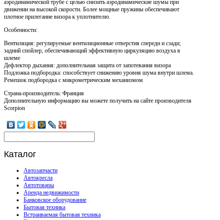
аэродинамической трубе с целью снизить аэродинамические шумы при
движении на высокой скорости. Более мощные пружины обеспечивают
плотное прилегание визора к уплотнителю.
Особенности:
Вентиляция: регулируемые вентиляционные отверстия спереди и сзади;
задний спойлер, обеспечивающий эффективную циркуляцию воздуха в
шлеме
Дефлектор дыхания: дополнительная защита от запотевания визора
Подложка подбородка: способствует снижению уровня шума внутри шлема.
Ремешок подбородка с микрометрическим механизмом
Страна-производитель: Франция
Дополнительную информацию вы можете получить на сайте производителя
Scorpion
Каталог
Автозапчасти
Автокресла
Автотовары
Аренда недвижимости
Банковское оборудование
Бытовая техника
Встраиваемая бытовая техника