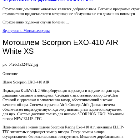
Страхование домашних животных является добровольным. Согласно программе страх
страхователю предоставляется ветеринарное обслуживание его домашних питомцев.
Страхованию подлежат случаи болезни, ...
Вернуться к: Мотоаксессуары
Мотошлем Scorpion EXO-410 AIR
White XS
pic_542dc1a324422.jpg
Описание
Шлем Scorpion EXO-410 AIR
Подкладка KwikWick 2 Абсорбирующая подкладка и подушечки для щек:
дышащие, съемные и моющиеся. Стойкий к запотеванию визор EverClear
Стойкий к царапинам и запотеванию визор, обеспечивающий высокое
качество обзора. Система подкачки Airfit Concept Airfit Данная система
обеспечивает индивидуальную подгонку шлема путем подкачки подушечек
для щек. Система доступна только для шлемов SCORPION EXO! Механизм
визора NEW ELLIP-TEC
Примененный в новом шлеме Scorpion Racing Exo-410 Air, механизм ELLIP-
TEC значительно упрощает замену визора. Теперь замена визора
осуществляется без использования инструмента. Механизм дорабатывался в