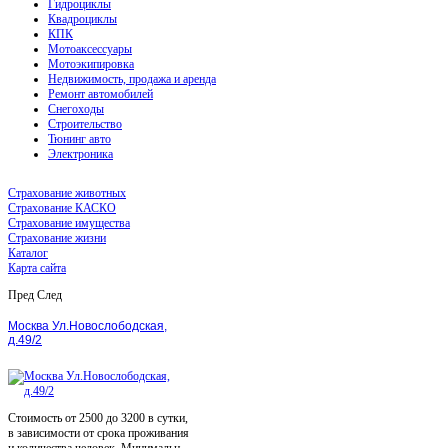
Гидроциклы
Квадроциклы
КПК
Мотоаксессуары
Мотоэкипировка
Недвижимость, продажа и аренда
Ремонт автомобилей
Снегоходы
Строительство
Тюнинг авто
Электроника
Страхование животных
Страхование КАСКО
Страхование имущества
Страхование жизни
Каталог
Карта сайта
Пред
След
Москва Ул.Новослободская,
д.49/2
Стоимость от 2500 до 3200 в сутки,
в зависимости от срока проживания
и количества человек. Минимальн...