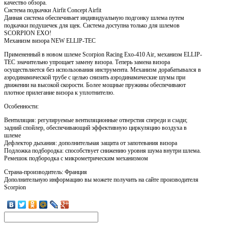
качество обзора.
Система подкачки Airfit Concept Airfit
Данная система обеспечивает индивидуальную подгонку шлема путем
подкачки подушечек для щек. Система доступна только для шлемов
SCORPION EXO!
Механизм визора NEW ELLIP-TEC
Примененный в новом шлеме Scorpion Racing Exo-410 Air, механизм ELLIP-
TEC значительно упрощает замену визора. Теперь замена визора
осуществляется без использования инструмента. Механизм дорабатывался в
аэродинамической трубе с целью снизить аэродинамические шумы при
движении на высокой скорости. Более мощные пружины обеспечивают
плотное прилегание визора к уплотнителю.
Особенности:
Вентиляция: регулируемые вентиляционные отверстия спереди и сзади;
задний спойлер, обеспечивающий эффективную циркуляцию воздуха в
шлеме
Дефлектор дыхания: дополнительная защита от запотевания визора
Подложка подбородка: способствует снижению уровня шума внутри шлема.
Ремешок подбородка с микрометрическим механизмом
Страна-производитель: Франция
Дополнительную информацию вы можете получить на сайте производителя
Scorpion