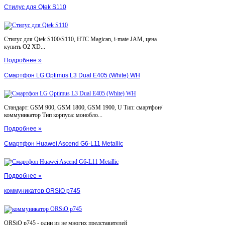
Стилус для Qtek S110
Стилус для Qtek S100/S110, HTC Magican, i-mate JAM, цена
купить O2 XD...
Подробнее »
Смартфон LG Optimus L3 Dual E405 (White) WH
Стандарт: GSM 900, GSM 1800, GSM 1900, U Тип: смартфон/
коммуникатор Тип корпуса: монобло...
Подробнее »
Смартфон Huawei Ascend G6-L11 Metallic
Подробнее »
коммуникатор ORSiO p745
ORSiO p745 - один из не многих представителей