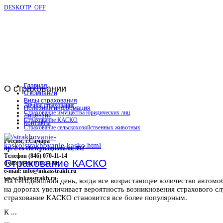
DESKOTP_OFF
Главная
О
страховании
О компании
Виды страхования
Личное страхование
Полезная информация
Страхование имущества юридических лиц
Лицензии
Страхование КАСКО
Контакты
Страхование сельскохозяйственных животных
Россия, г.Самара
пр. 2-го Интернационала, 392
Телефон (846) 070-11-14
Страхование КАСКО
Факс (846) 070-23-96
e-mail: info@inkasstrakh.ru
www.inkasstrakh.ru
На сегодняшний день, когда все возрастающее количество автомо
на дорогах увеличивает вероятность возникновения страхового сл
страхование КАСКО становится все более популярным.
К ...