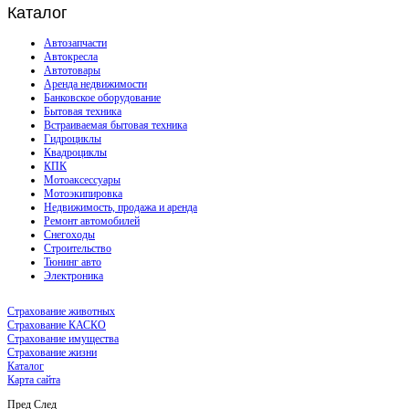
Каталог
Автозапчасти
Автокресла
Автотовары
Аренда недвижимости
Банковское оборудование
Бытовая техника
Встраиваемая бытовая техника
Гидроциклы
Квадроциклы
КПК
Мотоаксессуары
Мотоэкипировка
Недвижимость, продажа и аренда
Ремонт автомобилей
Снегоходы
Строительство
Тюнинг авто
Электроника
Страхование животных
Страхование КАСКО
Страхование имущества
Страхование жизни
Каталог
Карта сайта
Пред
След