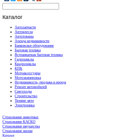
Каталог
Автозапчасти
Автокресла
Автотовары
Аренда недвижимости
Банковское оборудование
Бытовая техника
Встраиваемая бытовая техника
Гидроциклы
Квадроциклы
КПК
Мотоаксессуары
Мотоэкипировка
Недвижимость, продажа и аренда
Ремонт автомобилей
Снегоходы
Строительство
Тюнинг авто
Электроника
Страхование животных
Страхование КАСКО
Страхование имущества
Страхование жизни
Каталог