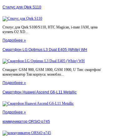
Стилус для Qtek S110
Стилус для Qtek S100/S110, HTC Magican, i-mate JAM, цена
купить O2 XD...
Подробнее »
Смартфон LG Optimus L3 Dual E405 (White) WH
Стандарт: GSM 900, GSM 1800, GSM 1900, U Тип: смартфон/
коммуникатор Тип корпуса: монобло...
Подробнее »
Смартфон Huawei Ascend G6-L11 Metallic
Подробнее »
коммуникатор ORSiO p745