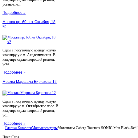
установле...
Подробнее »
Москва пр. 60 лет Октября, 18
к2
Сдам в посуточную аренду новую
квартиру у с.м. Академическая. В
квартире сделан хороший ремонт,
уста...
Подробнее »
Москва Маршала Бирюзова 12
Сдам в посуточную аренду новую
квартиру ус.м. Октябрьское поле. В
квартире сделан хороший ремонт,
ус...
Подробнее »
Главная
Каталоги
Мотоаксессуары
Мотошлем Caberg Tourmax SONIC Matt Black-Red
Пред
След