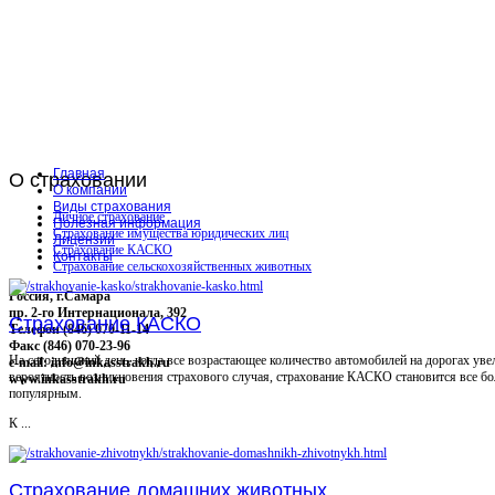
Главная
О
страховании
О компании
Виды страхования
Личное страхование
Полезная информация
Страхование имущества юридических лиц
Лицензии
Страхование КАСКО
Контакты
Страхование сельскохозяйственных животных
Россия, г.Самара
пр. 2-го Интернационала, 392
Страхование КАСКО
Телефон (846) 070-11-14
Факс (846) 070-23-96
На сегодняшний день, когда все возрастающее количество автомобилей на дорогах уве
e-mail: info@inkasstrakh.ru
вероятность возникновения страхового случая, страхование КАСКО становится все бо
www.inkasstrakh.ru
популярным.
К ...
Страхование домашних животных