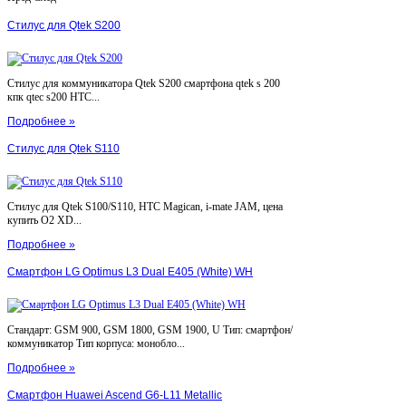
Стилус для Qtek S200
Стилус для коммуникатора Qtek S200 смартфона qtek s 200
кпк qtec s200 HTC...
Подробнее »
Стилус для Qtek S110
Стилус для Qtek S100/S110, HTC Magican, i-mate JAM, цена
купить O2 XD...
Подробнее »
Смартфон LG Optimus L3 Dual E405 (White) WH
Стандарт: GSM 900, GSM 1800, GSM 1900, U Тип: смартфон/
коммуникатор Тип корпуса: монобло...
Подробнее »
Смартфон Huawei Ascend G6-L11 Metallic