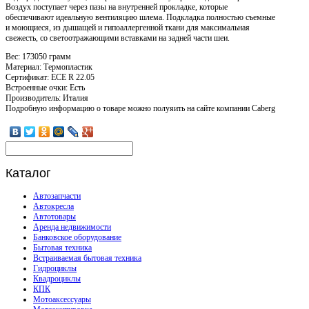
Воздух поступает через пазы на внутренней прокладке, которые
обеспечивают идеальную вентиляцию шлема. Подкладка полностью съемные
и моющиеся, из дышащей и гипоаллергенной ткани для максимальная
свежесть, со светоотражающими вставками на задней части шеи.
Вес: 173050 грамм
Материал: Термопластик
Сертификат: ECE R 22.05
Встроенные очки: Есть
Производитель: Италия
Подробную информацию о товаре можно полуяить на сайте компании Caberg
Каталог
Автозапчасти
Автокресла
Автотовары
Аренда недвижимости
Банковское оборудование
Бытовая техника
Встраиваемая бытовая техника
Гидроциклы
Квадроциклы
КПК
Мотоаксессуары