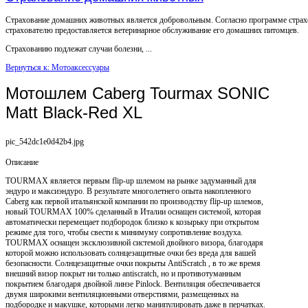
Страхование домашних животных является добровольным. Согласно программе страх
страхователю предоставляется ветеринарное обслуживание его домашних питомцев.
Страхованию подлежат случаи болезни, ...
Вернуться к: Мотоаксессуары
Мотошлем Caberg Tourmax SONIC
Matt Black-Red XL
pic_542dc1e0d42b4.jpg
Описание
TOURMAX является первым flip-up шлемом на рынке задуманный для
эндуро и максиэндуро. В результате многолетнего опыта накопленного
Caberg как первой итальянской компании по производству flip-up шлемов,
новый TOURMAX 100% сделанный в Италии оснащен системой, которая
автоматически перемещает подбородок близко к козырьку при открытом
режиме для того, чтобы свести к минимуму сопротивление воздуха.
TOURMAX оснащен эксклюзивной системой двойного визора, благодаря
которой можно использовать солнцезащитные очки без вреда для вашей
безопасности. Солнцезащитные очки покрыты AntiScratch , в то же время
внешний визор покрыт ни только antiscratch, но и противотуманным
покрытием благодаря двойной линзе Pinlock. Вентиляция обеспечивается
двумя широкими вентиляционными отверстиями, размещенных на
подбородке и макушке, которыми легко манипулировать даже в перчатках.