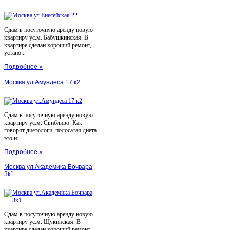
Сдам в посуточную аренду новую
квартиру ус.м. Бабушкинская. В
квартире сделан хороший ремонт,
устано...
Подробнее »
Москва ул.Амундеса 17 к2
Сдам в посуточную аренду новую
квартиру ус.м. Свибливо. Как
говорят диетологи, полосатая диета
это н...
Подробнее »
Москва ул.Академика Бочвара
3к1
Сдам в посуточную аренду новую
квартиру ус.м. Щукинская. В
квартире сделан хороший ремонт,