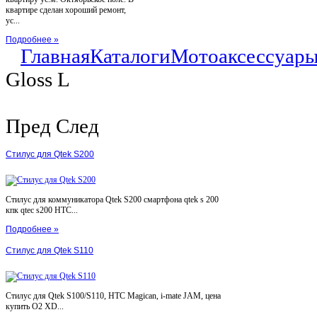
квартире сделан хороший ремонт,
ус...
Подробнее »
Главная
Каталоги
Мотоаксессуар
Gloss L
Пред
След
Стилус для Qtek S200
Стилус для коммуникатора Qtek S200 смартфона qtek s 200
кпк qtec s200 HTC...
Подробнее »
Стилус для Qtek S110
Стилус для Qtek S100/S110, HTC Magican, i-mate JAM, цена
купить O2 XD...