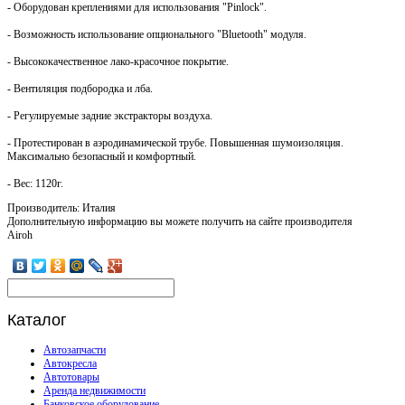
- Оборудован креплениями для использования "Pinlock".
- Возможность использование опционального "Bluetooth" модуля.
- Высококачественное лако-красочное покрытие.
- Вентиляция подбородка и лба.
- Регулируемые задние экстракторы воздуха.
- Протестирован в аэродинамической трубе. Повышенная шумоизоляция.
Максимально безопасный и комфортный.
- Вес: 1120г.
Производитель: Италия
Дополнительную информацию вы можете получить на сайте производителя
Airoh
Каталог
Автозапчасти
Автокресла
Автотовары
Аренда недвижимости
Банковское оборудование