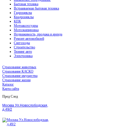
Бытовая техника
Встраиваемая бытовая техника
Гидроциклы
Квадроциклы
КПК
Мотоаксессуары
Мотоэкипировка
Недвижимость, продажа и аренда
Ремонт автомобилей
Снегоходы
Строительство
Тюнинг авто
Электроника
Страхование животных
Страхование КАСКО
Страхование имущества
Страхование жизни
Каталог
Карта сайта
Пред
След
Москва Ул.Новослободская,
д.49/2