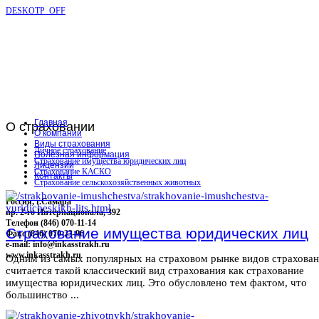
DESKOTP_OFF
Главная
О
страховании
О компании
Виды страхования
Личное страхование
Полезная информация
Страхование имущества юридических лиц
Лицензии
Страхование КАСКО
Контакты
Страхование сельскохозяйственных животных
Россия, г.Самара
пр. 2-го Интернационала, 392
Телефон (846) 070-11-14
Страхование имущества юридических лиц
Факс (846) 070-23-96
e-mail: info@inkasstrakh.ru
www.inkasstrakh.ru
Одним из самых популярных на страховом рынке видов страхова
считается такой классический вид страхования как страхование
имущества юридических лиц. Это обусловлено тем фактом, что
большинство ...