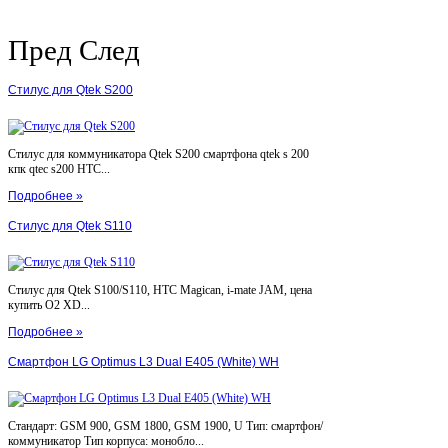
Пред
След
Стилус для Qtek S200
Стилус для коммуникатора Qtek S200 смартфона qtek s 200
кпк qtec s200 HTC...
Подробнее »
Стилус для Qtek S110
Стилус для Qtek S100/S110, HTC Magican, i-mate JAM, цена
купить O2 XD...
Подробнее »
Смартфон LG Optimus L3 Dual E405 (White) WH
Стандарт: GSM 900, GSM 1800, GSM 1900, U Тип: смартфон/
коммуникатор Тип корпуса: монобло...