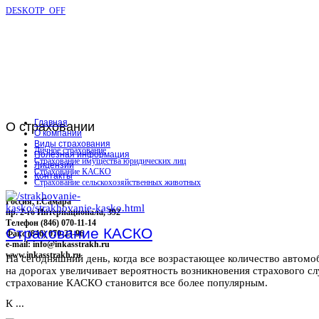
DESKOTP_OFF
Главная
О
страховании
О компании
Виды страхования
Личное страхование
Полезная информация
Страхование имущества юридических лиц
Лицензии
Страхование КАСКО
Контакты
Страхование сельскохозяйственных животных
Россия, г.Самара
пр. 2-го Интернационала, 392
Телефон (846) 070-11-14
Страхование КАСКО
Факс (846) 070-23-96
e-mail: info@inkasstrakh.ru
www.inkasstrakh.ru
На сегодняшний день, когда все возрастающее количество автомо
на дорогах увеличивает вероятность возникновения страхового сл
страхование КАСКО становится все более популярным.
К ...