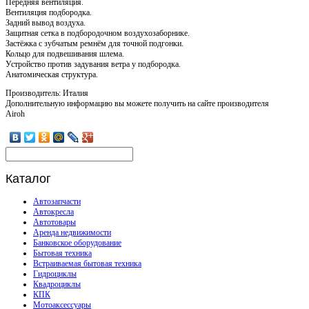
Передняя вентиляция.
Вентиляция подбородка.
Задний вывод воздуха.
Защитная сетка в подбородочном воздухозаборнике.
Застёжка с зубчатым ремнём для точной подгонки.
Кольцо для подвешивания шлема.
Устройство против задувания ветра у подбородка.
Анатомическая структура.
Производитель: Италия
Дополнительную информацию вы можете получить на сайте производителя
Airoh
Каталог
Автозапчасти
Автокресла
Автотовары
Аренда недвижимости
Банковское оборудование
Бытовая техника
Встраиваемая бытовая техника
Гидроциклы
Квадроциклы
КПК
Мотоаксессуары