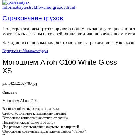
Страхование грузов
Под страхованием грузов принято понимать защиту от рисков, ко
могут быть связаны с потерей, хищением или повреждением груза
Как один из основных видов страхования страхование грузов возни
Вернуться к: Мотоаксессуары
Мотошлем Airoh C100 White Gloss
XS
pic_542dc22027780.jpg
Описание
Мотошлем Airoh C100
Внешняя оболочка из термопластика.
Стекло, устойчивое к появлению царапин.
Встроенное тонированное стекло от солнца.
Подъёмная скула (шлем-модуляр).
Два режима использования: закрытый и открытый.
Оборудован креплениями для использования "Pinlock".