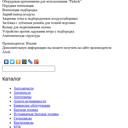
Оборудован креплениями для использования "Pinlock".
Передняя вентиляция.
Вентиляция подбородка.
Задний вывод воздуха.
Защитная сетка в подбородочном воздухозаборнике.
Застёжка с зубчатым ремнём для точной подгонки.
Кольцо для подвешивания шлема.
Устройство против задувания ветра у подбородка.
Анатомическая структура.
Производитель: Италия
Дополнительную информацию вы можете получить на сайте производителя
Airoh
Каталог
Автозапчасти
Автокресла
Автотовары
Аренда недвижимости
Банковское оборудование
Бытовая техника
Встраиваемая бытовая техника
Гидроциклы
Квадроциклы
КПК