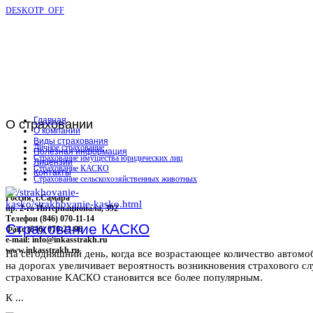
DESKOTP_OFF
Главная
О
страховании
О компании
Виды страхования
Личное страхование
Полезная информация
Страхование имущества юридических лиц
Лицензии
Страхование КАСКО
Контакты
Страхование сельскохозяйственных животных
Россия, г.Самара
пр. 2-го Интернационала, 392
Телефон (846) 070-11-14
Страхование КАСКО
Факс (846) 070-23-96
e-mail: info@inkasstrakh.ru
www.inkasstrakh.ru
На сегодняшний день, когда все возрастающее количество автомо
на дорогах увеличивает вероятность возникновения страхового сл
страхование КАСКО становится все более популярным.
К ...