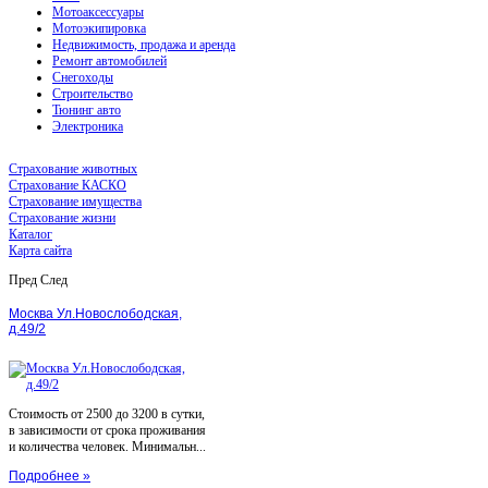
Мотоаксессуары
Мотоэкипировка
Недвижимость, продажа и аренда
Ремонт автомобилей
Снегоходы
Строительство
Тюнинг авто
Электроника
Страхование животных
Страхование КАСКО
Страхование имущества
Страхование жизни
Каталог
Карта сайта
Пред
След
Москва Ул.Новослободская,
д.49/2
Стоимость от 2500 до 3200 в сутки,
в зависимости от срока проживания
и количества человек. Минимальн...
Подробнее »