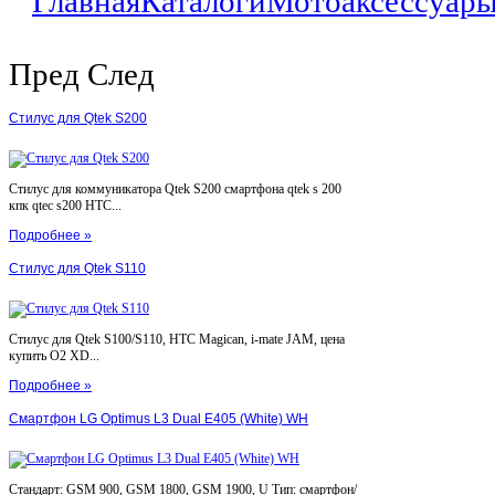
Главная
Каталоги
Мотоаксессуар
Пред
След
Стилус для Qtek S200
Стилус для коммуникатора Qtek S200 смартфона qtek s 200
кпк qtec s200 HTC...
Подробнее »
Стилус для Qtek S110
Стилус для Qtek S100/S110, HTC Magican, i-mate JAM, цена
купить O2 XD...
Подробнее »
Смартфон LG Optimus L3 Dual E405 (White) WH
Стандарт: GSM 900, GSM 1800, GSM 1900, U Тип: смартфон/