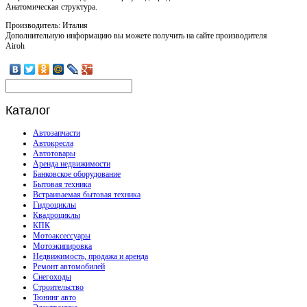
Анатомическая структура.
Производитель: Италия
Дополнительную информацию вы можете получить на сайте производителя
Airoh
Каталог
Автозапчасти
Автокресла
Автотовары
Аренда недвижимости
Банковское оборудование
Бытовая техника
Встраиваемая бытовая техника
Гидроциклы
Квадроциклы
КПК
Мотоаксессуары
Мотоэкипировка
Недвижимость, продажа и аренда
Ремонт автомобилей
Снегоходы
Строительство
Тюнинг авто