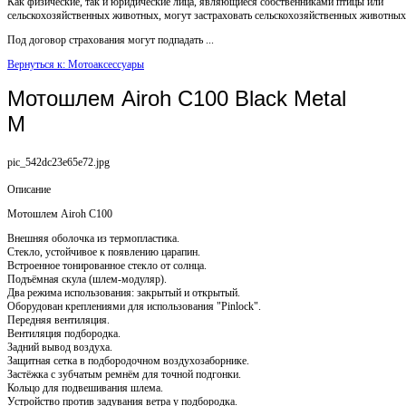
Как физические, так и юридические лица, являющиеся собственниками птицы или
сельскохозяйственных животных, могут застраховать сельскохозяйственных животных
Под договор страхования могут подпадать ...
Вернуться к: Мотоаксессуары
Мотошлем Airoh C100 Black Metal
M
pic_542dc23e65e72.jpg
Описание
Мотошлем Airoh C100
Внешняя оболочка из термопластика.
Стекло, устойчивое к появлению царапин.
Встроенное тонированное стекло от солнца.
Подъёмная скула (шлем-модуляр).
Два режима использования: закрытый и открытый.
Оборудован креплениями для использования "Pinlock".
Передняя вентиляция.
Вентиляция подбородка.
Задний вывод воздуха.
Защитная сетка в подбородочном воздухозаборнике.
Застёжка с зубчатым ремнём для точной подгонки.
Кольцо для подвешивания шлема.
Устройство против задувания ветра у подбородка.