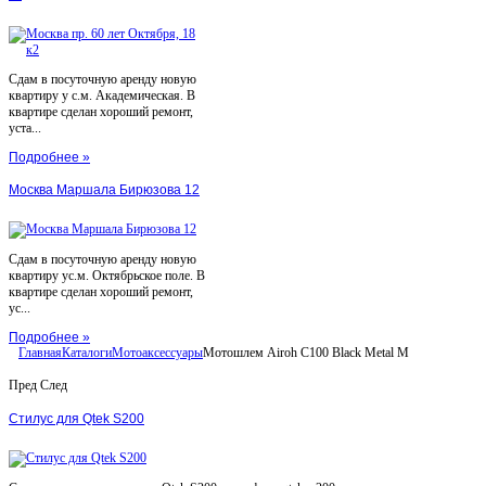
Сдам в посуточную аренду новую
квартиру у с.м. Академическая. В
квартире сделан хороший ремонт,
уста...
Подробнее »
Москва Маршала Бирюзова 12
Сдам в посуточную аренду новую
квартиру ус.м. Октябрьское поле. В
квартире сделан хороший ремонт,
ус...
Подробнее »
Главная
Каталоги
Мотоаксессуары
Мотошлем Airoh C100 Black Metal M
Пред
След
Стилус для Qtek S200