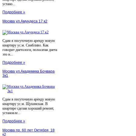
устано...
Подробнее »
Москва ул.Амундеса 17 к2
Сдам в посуточную аренду новую
квартиру ус.м. Свибливо. Как
говорят диетологи, полосатая диета
это н...
Подробнее »
Москва ул.Академика Бочвара
3к1
Сдам в посуточную аренду новую
квартиру ус.м. Щукинская. В
квартире сделан хороший ремонт,
установле...
Подробнее »
Москва пр. 60 лет Октября, 18
к2