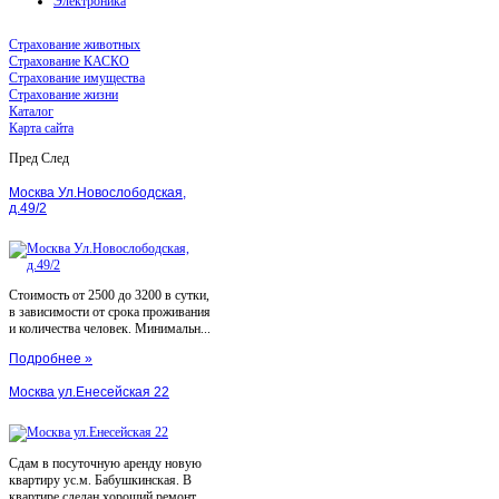
Электроника
Страхование животных
Страхование КАСКО
Страхование имущества
Страхование жизни
Каталог
Карта сайта
Пред
След
Москва Ул.Новослободская,
д.49/2
Стоимость от 2500 до 3200 в сутки,
в зависимости от срока проживания
и количества человек. Минимальн...
Подробнее »
Москва ул.Енесейская 22
Сдам в посуточную аренду новую
квартиру ус.м. Бабушкинская. В
квартире сделан хороший ремонт,