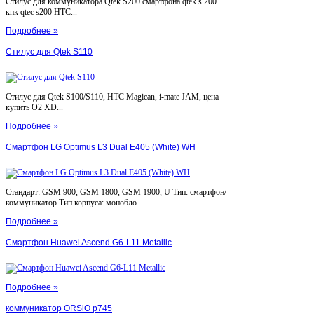
Стилус для коммуникатора Qtek S200 смартфона qtek s 200
кпк qtec s200 HTC...
Подробнее »
Стилус для Qtek S110
Стилус для Qtek S100/S110, HTC Magican, i-mate JAM, цена
купить O2 XD...
Подробнее »
Смартфон LG Optimus L3 Dual E405 (White) WH
Стандарт: GSM 900, GSM 1800, GSM 1900, U Тип: смартфон/
коммуникатор Тип корпуса: монобло...
Подробнее »
Смартфон Huawei Ascend G6-L11 Metallic
Подробнее »
коммуникатор ORSiO p745