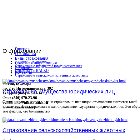
Главная
О
страховании
О компании
Виды страхования
Личное страхование
Полезная информация
Страхование имущества юридических лиц
Лицензии
Страхование КАСКО
Контакты
Страхование сельскохозяйственных животных
Россия, г.Самара
пр. 2-го Интернационала, 392
Страхование имущества юридических лиц
Телефон (846) 070-11-14
Факс (846) 070-23-96
Одним из самых популярных на страховом рынке видов страхования считается такой
e-mail: info@inkasstrakh.ru
классический вид страхования как страхование имущества юридических лиц. Это обус
www.inkasstrakh.ru
тем фактом, что большинство ...
Страхование сельскохозяйственных животных