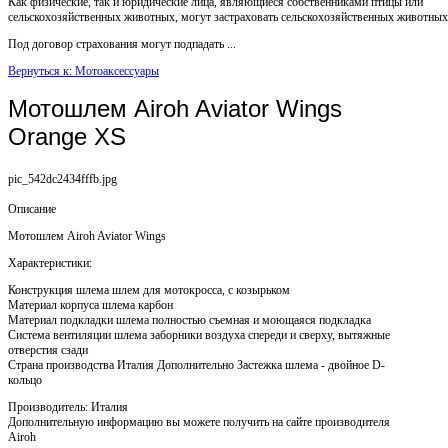
Как физические, так и юридические лица, являющиеся собственниками птицы или
сельскохозяйственных животных, могут застраховать сельскохозяйственных животных
Под договор страхования могут подпадать ...
Вернуться к: Мотоаксессуары
Мотошлем Airoh Aviator Wings
Orange XS
pic_542dc2434fffb.jpg
Описание
Мотошлем Airoh Aviator Wings
Характеристики:
Конструкция шлема шлем для мотокросса, с козырьком
Материал корпуса шлема карбон
Материал подкладки шлема полностью съемная и моющаяся подкладка
Система вентиляции шлема заборники воздуха спереди и сверху, вытяжные
отверстия сзади
Страна производства Италия Дополнительно Застежка шлема - двойное D-
кольцо
Производитель: Италия
Дополнительную информацию вы можете получить на сайте производителя
Airoh