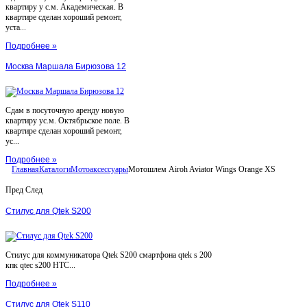
квартиру у с.м. Академическая. В
квартире сделан хороший ремонт,
уста...
Подробнее »
Москва Маршала Бирюзова 12
Сдам в посуточную аренду новую
квартиру ус.м. Октябрьское поле. В
квартире сделан хороший ремонт,
ус...
Подробнее »
Главная
Каталоги
Мотоаксессуары
Мотошлем Airoh Aviator Wings Orange XS
Пред
След
Стилус для Qtek S200
Стилус для коммуникатора Qtek S200 смартфона qtek s 200
кпк qtec s200 HTC...
Подробнее »
Стилус для Qtek S110