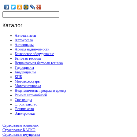
Каталог
Автозапчасти
Автокресла
Автотовары
Аренда недвижимости
Банковское оборудование
Бытовая техника
Встраиваемая бытовая техника
Гидроциклы
Квадроциклы
КПК
Мотоаксессуары
Мотоэкипировка
Недвижимость, продажа и аренда
Ремонт автомобилей
Снегоходы
Строительство
Тюнинг авто
Электроника
Страхование животных
Страхование КАСКО
Страхование имущества