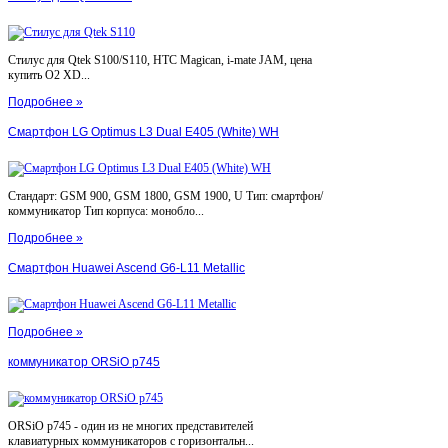
Стилус для Qtek S100/S110, HTC Magican, i-mate JAM, цена
купить O2 XD...
Подробнее »
Смартфон LG Optimus L3 Dual E405 (White) WH
Стандарт: GSM 900, GSM 1800, GSM 1900, U Тип: смартфон/
коммуникатор Тип корпуса: монобло...
Подробнее »
Смартфон Huawei Ascend G6-L11 Metallic
Подробнее »
коммуникатор ORSiO p745
ORSiO p745 - один из не многих представителей
клавиатурных коммуникаторов с горизонтальн...