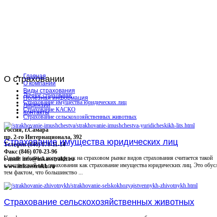
Главная
О
страховании
О компании
Виды страхования
Личное страхование
Полезная информация
Страхование имущества юридических лиц
Лицензии
Страхование КАСКО
Контакты
Страхование сельскохозяйственных животных
Россия, г.Самара
пр. 2-го Интернационала, 392
Страхование имущества юридических лиц
Телефон (846) 070-11-14
Факс (846) 070-23-96
Одним из самых популярных на страховом рынке видов страхования считается такой
e-mail: info@inkasstrakh.ru
классический вид страхования как страхование имущества юридических лиц. Это обус
www.inkasstrakh.ru
тем фактом, что большинство ...
Страхование сельскохозяйственных животных