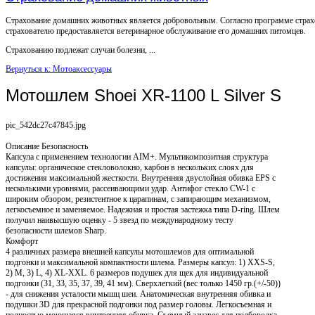
Страхование домашних животных является добровольным. Согласно программе страх
страхователю предоставляется ветеринарное обслуживание его домашних питомцев.
Страхованию подлежат случаи болезни, ...
Вернуться к: Мотоаксессуары
Мотошлем Shoei XR-1100 L Silver S
pic_542dc27c47845.jpg
Описание
Безопасность
Капсула с применением технологии AIM+. Мультикомпозитная структура
капсулы: органическое стекловолокно, карбон в нескольких слоях для
достижения максимальной жесткости. Внутренняя двуслойная обивка EPS с
несколькими уровнями, рассеивающими удар. Антифог стекло CW-1 с
широким обзором, резистентное к царапинам, с запирающим механизмом,
легкосъемное и заменяемое. Надежная и простая застежка типа D-ring. Шлем
получил наивысшую оценку - 5 звезд по международному тесту
безопасности шлемов Sharp.
Комфорт
4 различных размера внешней капсулы мотошлемов для оптимальной
подгонки и максимальной компактности шлема. Размеры капсул: 1) XXS-S,
2) M, 3) L, 4) XL-XXL. 6 размеров подушек для щек для индивидуальной
подгонки (31, 33, 35, 37, 39, 41 мм). Сверхлегкий (вес только 1450 гр.(+/-50))
- для снижения усталости мышц шеи. Анатомическая внутренняя обивка и
подушки 3D для прекрасной подгонки под размер головы. Легкосъемная и
полностью моющаяся внутренняя обивка. Съемный занавес для подбородка