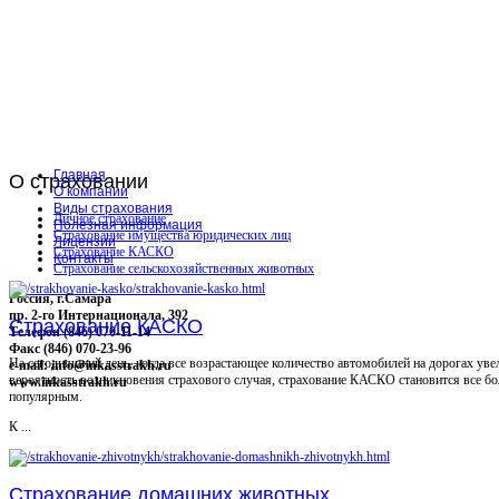
Главная
О
страховании
О компании
Виды страхования
Личное страхование
Полезная информация
Страхование имущества юридических лиц
Лицензии
Страхование КАСКО
Контакты
Страхование сельскохозяйственных животных
Россия, г.Самара
пр. 2-го Интернационала, 392
Страхование КАСКО
Телефон (846) 070-11-14
Факс (846) 070-23-96
На сегодняшний день, когда все возрастающее количество автомобилей на дорогах уве
e-mail: info@inkasstrakh.ru
вероятность возникновения страхового случая, страхование КАСКО становится все бо
www.inkasstrakh.ru
популярным.
К ...
Страхование домашних животных