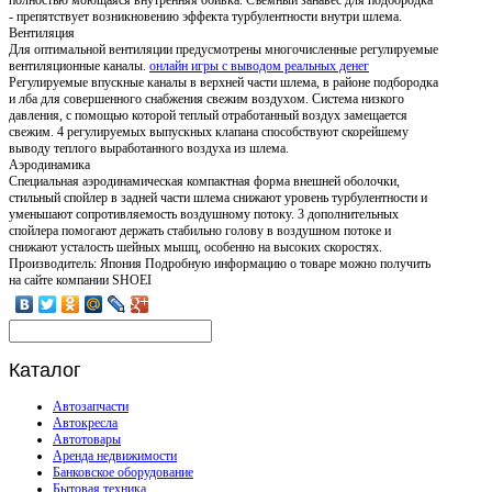
- препятствует возникновению эффекта турбулентности внутри шлема.
Вентиляция
Для оптимальной вентиляции предусмотрены многочисленные регулируемые
вентиляционные каналы.
онлайн игры с выводом реальных денег
Регулируемые впускные каналы в верхней части шлема, в районе подбородка
и лба для совершенного снабжения свежим воздухом. Система низкого
давления, с помощью которой теплый отработанный воздух замещается
свежим. 4 регулируемых выпускных клапана способствуют скорейшему
выводу теплого выработанного воздуха из шлема.
Аэродинамика
Специальная аэродинамическая компактная форма внешней оболочки,
стильный спойлер в задней части шлема снижают уровень турбулентности и
уменьшают сопротивляемость воздушному потоку. 3 дополнительных
спойлера помогают держать стабильно голову в воздушном потоке и
снижают усталость шейных мышц, особенно на высоких скоростях.
Производитель: Япония Подробную информацию о товаре можно получить
на сайте компании SHOEI
Каталог
Автозапчасти
Автокресла
Автотовары
Аренда недвижимости
Банковское оборудование
Бытовая техника