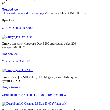
ус...
Подробнее »
Главная
Каталоги
Мотоаксессуары
Мотошлем Shoei XR-1100 L Silver S
Пред
След
Стилус для Qtek S200
Стилус для коммуникатора Qtek S200 смартфона qtek s 200
кпк qtec s200 HTC...
Подробнее »
Стилус для Qtek S110
Стилус для Qtek S100/S110, HTC Magican, i-mate JAM, цена
купить O2 XD...
Подробнее »
Смартфон LG Optimus L3 Dual E405 (White) WH