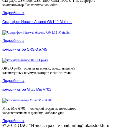
Стандарт: GSM 900, GSM 1800, GSM 1900, U Тип: смартфон/
коммуникатор Тип корпуса: монобло...
Подробнее »
Смартфон Huawei Ascend G6-L11 Metallic
Подробнее »
коммуникатор ORSiO p745
ORSiO p745 - один из не многих представителей
клавиатурных коммуникаторов с горизонтальн...
Подробнее »
коммуникатор Mitac Mio A701
Mitac Mio A701 - последний и судя по имеющимся
характеристикам и дизайну наиболее удач...
Подробнее »
© 2014 ОАО "Инкасстрах" e-mail: info@inkasstrakh.ru