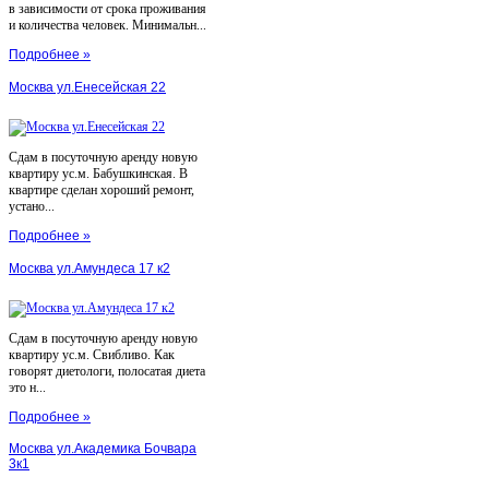
в зависимости от срока проживания
и количества человек. Минимальн...
Подробнее »
Москва ул.Енесейская 22
Сдам в посуточную аренду новую
квартиру ус.м. Бабушкинская. В
квартире сделан хороший ремонт,
устано...
Подробнее »
Москва ул.Амундеса 17 к2
Сдам в посуточную аренду новую
квартиру ус.м. Свибливо. Как
говорят диетологи, полосатая диета
это н...
Подробнее »
Москва ул.Академика Бочвара
3к1