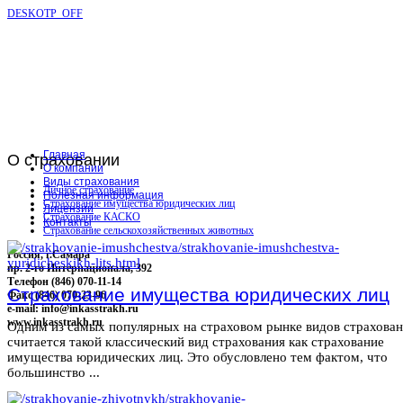
DESKOTP_OFF
Главная
О
страховании
О компании
Виды страхования
Личное страхование
Полезная информация
Страхование имущества юридических лиц
Лицензии
Страхование КАСКО
Контакты
Страхование сельскохозяйственных животных
Россия, г.Самара
пр. 2-го Интернационала, 392
Телефон (846) 070-11-14
Страхование имущества юридических лиц
Факс (846) 070-23-96
e-mail: info@inkasstrakh.ru
www.inkasstrakh.ru
Одним из самых популярных на страховом рынке видов страхова
считается такой классический вид страхования как страхование
имущества юридических лиц. Это обусловлено тем фактом, что
большинство ...