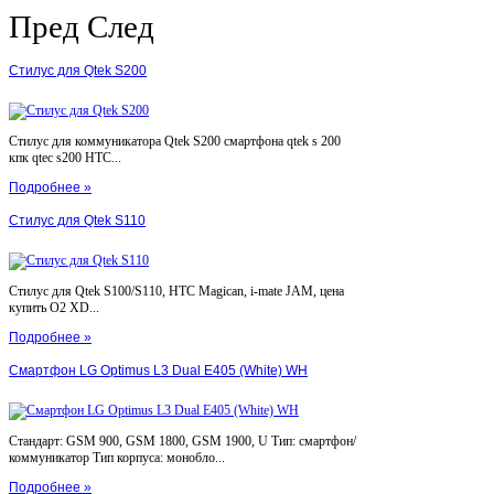
Пред
След
Стилус для Qtek S200
Стилус для коммуникатора Qtek S200 смартфона qtek s 200
кпк qtec s200 HTC...
Подробнее »
Стилус для Qtek S110
Стилус для Qtek S100/S110, HTC Magican, i-mate JAM, цена
купить O2 XD...
Подробнее »
Смартфон LG Optimus L3 Dual E405 (White) WH
Стандарт: GSM 900, GSM 1800, GSM 1900, U Тип: смартфон/
коммуникатор Тип корпуса: монобло...
Подробнее »