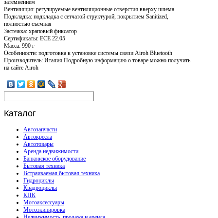
затемнением
Вентиляция: регулируемые вентиляционные отверстия вверху шлема
Подкладка: подкладка с сетчатой структурой, покрытием Sanitized,
полностью съемная
Застежка: храповый фиксатор
Сертификаты: ECE 22.05
Масса: 990 г
Особенности: подготовка к установке системы связи Airoh Bluetooth
Производитель: Италия Подробную информацию о товаре можно получить
на сайте Airoh
Каталог
Автозапчасти
Автокресла
Автотовары
Аренда недвижимости
Банковское оборудование
Бытовая техника
Встраиваемая бытовая техника
Гидроциклы
Квадроциклы
КПК
Мотоаксессуары
Мотоэкипировка
Недвижимость, продажа и аренда