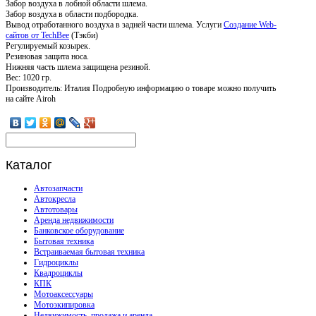
Забор воздуха в лобной области шлема.
Забор воздуха в области подбородка.
Вывод отработанного воздуха в задней части шлема. Услуги
Создание Web-
сайтов от TechBee
(Тэкби)
Регулируемый козырек.
Резиновая защита носа.
Нижняя часть шлема защищена резиной.
Вес: 1020 гр.
Производитель: Италия Подробную информацию о товаре можно получить
на сайте Airoh
Каталог
Автозапчасти
Автокресла
Автотовары
Аренда недвижимости
Банковское оборудование
Бытовая техника
Встраиваемая бытовая техника
Гидроциклы
Квадроциклы
КПК
Мотоаксессуары
Мотоэкипировка
Недвижимость, продажа и аренда