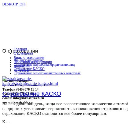
DESKOTP_OFF
Главная
О
страховании
О компании
Виды страхования
Личное страхование
Полезная информация
Страхование имущества юридических лиц
Лицензии
Страхование КАСКО
Контакты
Страхование сельскохозяйственных животных
Россия, г.Самара
пр. 2-го Интернационала, 392
Телефон (846) 070-11-14
Страхование КАСКО
Факс (846) 070-23-96
e-mail: info@inkasstrakh.ru
www.inkasstrakh.ru
На сегодняшний день, когда все возрастающее количество автомо
на дорогах увеличивает вероятность возникновения страхового сл
страхование КАСКО становится все более популярным.
К ...