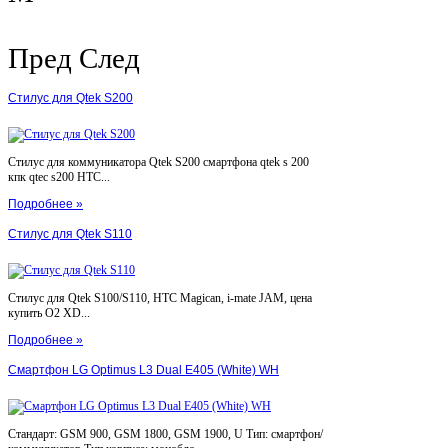
Пред
След
Стилус для Qtek S200
Стилус для коммуникатора Qtek S200 смартфона qtek s 200
кпк qtec s200 HTC...
Подробнее »
Стилус для Qtek S110
Стилус для Qtek S100/S110, HTC Magican, i-mate JAM, цена
купить O2 XD...
Подробнее »
Смартфон LG Optimus L3 Dual E405 (White) WH
Стандарт: GSM 900, GSM 1800, GSM 1900, U Тип: смартфон/