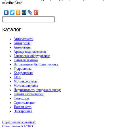
на сайте Airoh
Каталог
Автозапчасти
Автокресла
Автотовары
Аренда недвижимости
Банковское оборудование
Бытовая техника
Встраиваемая бытовая техника
Гидроциклы
Квадроциклы
КПК
Мотоаксессуары
Мотоэкипировка
Недвижимость, продажа и аренда
Ремонт автомобилей
Снегоходы
Строительство
Тюнинг авто
Электроника
Страхование животных
Страхование КАСКО