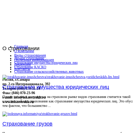
Главная
О
страховании
О компании
Виды страхования
Личное страхование
Полезная информация
Страхование имущества юридических лиц
Лицензии
Страхование КАСКО
Контакты
Страхование сельскохозяйственных животных
Россия, г.Самара
пр. 2-го Интернационала, 392
Страхование имущества юридических лиц
Телефон (846) 070-11-14
Факс (846) 070-23-96
Одним из самых популярных на страховом рынке видов страхования считается такой
e-mail: info@inkasstrakh.ru
классический вид страхования как страхование имущества юридических лиц. Это обус
www.inkasstrakh.ru
тем фактом, что большинство ...
Страхование грузов