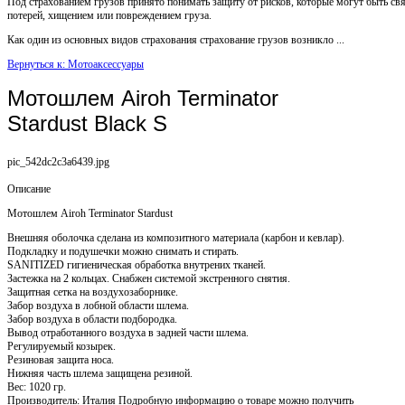
Под страхованием грузов принято понимать защиту от рисков, которые могут быть св
потерей, хищением или повреждением груза.
Как один из основных видов страхования страхование грузов возникло ...
Вернуться к: Мотоаксессуары
Мотошлем Airoh Terminator
Stardust Black S
pic_542dc2c3a6439.jpg
Описание
Мотошлем Airoh Terminator Stardust
Внешняя оболочка сделана из композитного материала (карбон и кевлар).
Подкладку и подушечки можно снимать и стирать.
SANITIZED гигиеническая обработка внутрених тканей.
Застежка на 2 кольцах. Снабжен системой экстренного снятия.
Защитная сетка на воздухозаборнике.
Забор воздуха в лобной области шлема.
Забор воздуха в области подбородка.
Вывод отработанного воздуха в задней части шлема.
Регулируемый козырек.
Резиновая защита носа.
Нижняя часть шлема защищена резиной.
Вес: 1020 гр.
Производитель: Италия Подробную информацию о товаре можно получить