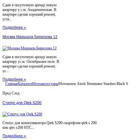
Сдам в посуточную аренду новую
квартиру у с.м. Академическая. В
квартире сделан хороший ремонт,
уста...
Подробнее »
Москва Маршала Бирюзова 12
Сдам в посуточную аренду новую
квартиру ус.м. Октябрьское поле. В
квартире сделан хороший ремонт,
ус...
Подробнее »
Главная
Каталоги
Мотоаксессуары
Мотошлем Airoh Terminator Stardust Black S
Пред
След
Стилус для Qtek S200
Стилус для коммуникатора Qtek S200 смартфона qtek s 200
кпк qtec s200 HTC...
Подробнее »