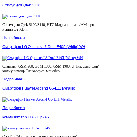
Стилус для Qtek S110
Стилус для Qtek S100/S110, HTC Magican, i-mate JAM, цена
купить O2 XD...
Подробнее »
Смартфон LG Optimus L3 Dual E405 (White) WH
Стандарт: GSM 900, GSM 1800, GSM 1900, U Тип: смартфон/
коммуникатор Тип корпуса: монобло...
Подробнее »
Смартфон Huawei Ascend G6-L11 Metallic
Подробнее »
коммуникатор ORSiO p745
ORSiO p745 - один из не многих представителей