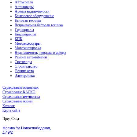
Автокресла
Автотовары
Аренда недвижимости
Банковское оборудование
Бытовая техника
Встраиваемая бытовая техника
Гидроциклы
Квадроциклы
КПК
Мотоаксессуары
Мотоэкипировка
Недвижимость, продажа и аренда
Ремонт автомобилей
Снегоходы
Строительство
Тюнинг авто
Электроника
Страхование животных
Страхование КАСКО
Страхование имущества
Страхование жизни
Каталог
Карта сайта
Пред
След
Москва Ул.Новослободская,
д.49/2