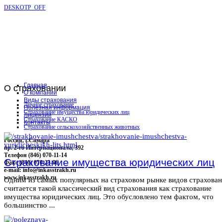
DESKOTP_OFF
Главная
О
страховании
О компании
Виды страхования
Личное страхование
Полезная информация
Страхование имущества юридических лиц
Лицензии
Страхование КАСКО
Контакты
Страхование сельскохозяйственных животных
Россия, г.Самара
пр. 2-го Интернационала, 392
Телефон (846) 070-11-14
Страхование имущества юридических лиц
Факс (846) 070-23-96
e-mail: info@inkasstrakh.ru
www.inkasstrakh.ru
Одним из самых популярных на страховом рынке видов страхова
считается такой классический вид страхования как страхование
имущества юридических лиц. Это обусловлено тем фактом, что
большинство ...