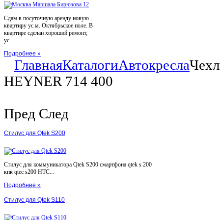
Сдам в посуточную аренду новую
квартиру ус.м. Октябрьское поле. В
квартире сделан хороший ремонт,
ус...
Подробнее »
Главная
Каталоги
Автокресла
Чехл
HEYNER 714 400
Пред
След
Стилус для Qtek S200
Стилус для коммуникатора Qtek S200 смартфона qtek s 200
кпк qtec s200 HTC...
Подробнее »
Стилус для Qtek S110