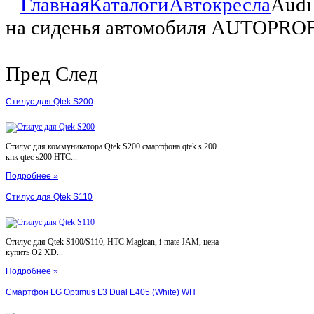
Главная
Каталоги
Автокресла
Audi
на сиденья автомобиля AUTOPROFI
Пред
След
Стилус для Qtek S200
Стилус для коммуникатора Qtek S200 смартфона qtek s 200
кпк qtec s200 HTC...
Подробнее »
Стилус для Qtek S110
Стилус для Qtek S100/S110, HTC Magican, i-mate JAM, цена
купить O2 XD...
Подробнее »
Смартфон LG Optimus L3 Dual E405 (White) WH