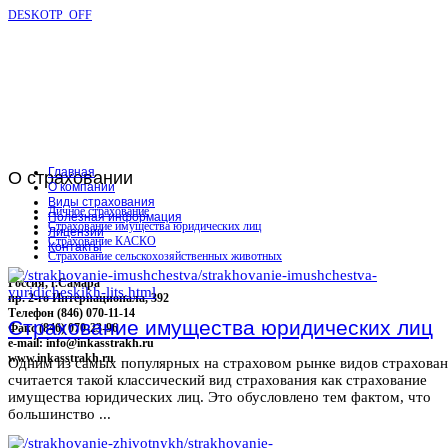
DESKOTP_OFF
Главная
О
страховании
О компании
Виды страхования
Личное страхование
Полезная информация
Страхование имущества юридических лиц
Лицензии
Страхование КАСКО
Контакты
Страхование сельскохозяйственных животных
Россия, г.Самара
пр. 2-го Интернационала, 392
Телефон (846) 070-11-14
Страхование имущества юридических лиц
Факс (846) 070-23-96
e-mail: info@inkasstrakh.ru
www.inkasstrakh.ru
Одним из самых популярных на страховом рынке видов страхова
считается такой классический вид страхования как страхование
имущества юридических лиц. Это обусловлено тем фактом, что
большинство ...