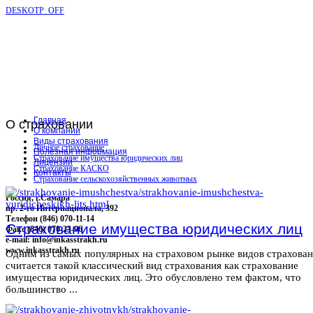
DESKOTP_OFF
Главная
О
страховании
О компании
Виды страхования
Личное страхование
Полезная информация
Страхование имущества юридических лиц
Лицензии
Страхование КАСКО
Контакты
Страхование сельскохозяйственных животных
Россия, г.Самара
пр. 2-го Интернационала, 392
Телефон (846) 070-11-14
Страхование имущества юридических лиц
Факс (846) 070-23-96
e-mail: info@inkasstrakh.ru
www.inkasstrakh.ru
Одним из самых популярных на страховом рынке видов страхова
считается такой классический вид страхования как страхование
имущества юридических лиц. Это обусловлено тем фактом, что
большинство ...