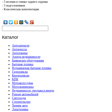
- 3 молнии в спинке заднего сиденья.
- 5 подголовников.
- Классическая комплектация.
Каталог
Автозапчасти
Автокресла
Автотовары
Аренда недвижимости
Банковское оборудование
Бытовая техника
Встраиваемая бытовая техника
Гидроциклы
Квадроциклы
КПК
Мотоаксессуары
Мотоэкипировка
Недвижимость, продажа и аренда
Ремонт автомобилей
Снегоходы
Строительство
Тюнинг авто
Электроника