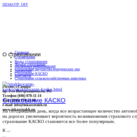
DESKOTP_OFF
Главная
О
страховании
О компании
Виды страхования
Личное страхование
Полезная информация
Страхование имущества юридических лиц
Лицензии
Страхование КАСКО
Контакты
Страхование сельскохозяйственных животных
Россия, г.Самара
пр. 2-го Интернационала, 392
Телефон (846) 070-11-14
Страхование КАСКО
Факс (846) 070-23-96
e-mail: info@inkasstrakh.ru
www.inkasstrakh.ru
На сегодняшний день, когда все возрастающее количество автомо
на дорогах увеличивает вероятность возникновения страхового сл
страхование КАСКО становится все более популярным.
К ...