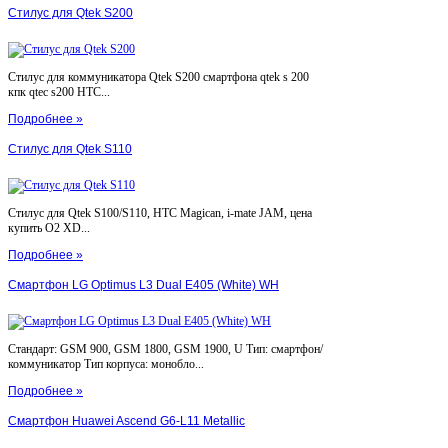
Стилус для Qtek S200
Стилус для коммуникатора Qtek S200 смартфона qtek s 200
кпк qtec s200 HTC...
Подробнее »
Стилус для Qtek S110
Стилус для Qtek S100/S110, HTC Magican, i-mate JAM, цена
купить O2 XD...
Подробнее »
Смартфон LG Optimus L3 Dual E405 (White) WH
Стандарт: GSM 900, GSM 1800, GSM 1900, U Тип: смартфон/
коммуникатор Тип корпуса: монобло...
Подробнее »
Смартфон Huawei Ascend G6-L11 Metallic