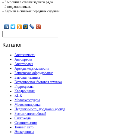
- 3 молнии в спинке заднего ряда
- 5 подголовников.
- Карман в спинках передних сидений
Каталог
Автозапчасти
Автокресла
Автотовары
Аренда недвижимости
Банковское оборудование
Бытовая техника
Встраиваемая бытовая техника
Гидроциклы
Квадроциклы
КПК
Мотоаксессуары
Мотоэкипировка
Недвижимость, продажа и аренда
Ремонт автомобилей
Снегоходы
Строительство
Тюнинг авто
Электроника