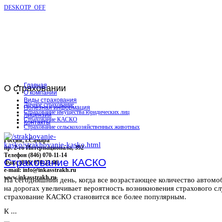
DESKOTP_OFF
Главная
О
страховании
О компании
Виды страхования
Личное страхование
Полезная информация
Страхование имущества юридических лиц
Лицензии
Страхование КАСКО
Контакты
Страхование сельскохозяйственных животных
Россия, г.Самара
пр. 2-го Интернационала, 392
Телефон (846) 070-11-14
Страхование КАСКО
Факс (846) 070-23-96
e-mail: info@inkasstrakh.ru
www.inkasstrakh.ru
На сегодняшний день, когда все возрастающее количество автомо
на дорогах увеличивает вероятность возникновения страхового сл
страхование КАСКО становится все более популярным.
К ...