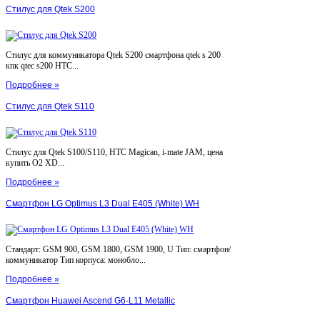
Стилус для Qtek S200
Стилус для коммуникатора Qtek S200 смартфона qtek s 200
кпк qtec s200 HTC...
Подробнее »
Стилус для Qtek S110
Стилус для Qtek S100/S110, HTC Magican, i-mate JAM, цена
купить O2 XD...
Подробнее »
Смартфон LG Optimus L3 Dual E405 (White) WH
Стандарт: GSM 900, GSM 1800, GSM 1900, U Тип: смартфон/
коммуникатор Тип корпуса: монобло...
Подробнее »
Смартфон Huawei Ascend G6-L11 Metallic