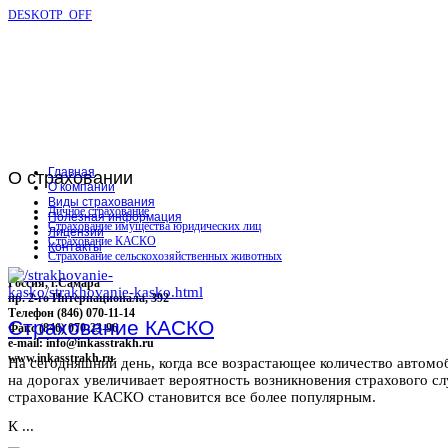
DESKOTP_OFF
Главная
О
страховании
О компании
Виды страхования
Личное страхование
Полезная информация
Страхование имущества юридических лиц
Лицензии
Страхование КАСКО
Контакты
Страхование сельскохозяйственных животных
Россия, г.Самара
пр. 2-го Интернационала, 392
Телефон (846) 070-11-14
Страхование КАСКО
Факс (846) 070-23-96
e-mail: info@inkasstrakh.ru
www.inkasstrakh.ru
На сегодняшний день, когда все возрастающее количество автомо
на дорогах увеличивает вероятность возникновения страхового сл
страхование КАСКО становится все более популярным.
К ...