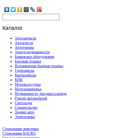
Каталог
Автозапчасти
Автокресла
Автотовары
Аренда недвижимости
Банковское оборудование
Бытовая техника
Встраиваемая бытовая техника
Гидроциклы
Квадроциклы
КПК
Мотоаксессуары
Мотоэкипировка
Недвижимость, продажа и аренда
Ремонт автомобилей
Снегоходы
Строительство
Тюнинг авто
Электроника
Страхование животных
Страхование КАСКО
Страхование имущества