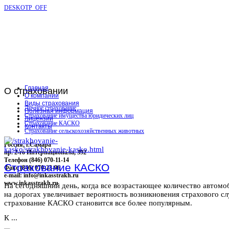
DESKOTP_OFF
Главная
О
страховании
О компании
Виды страхования
Личное страхование
Полезная информация
Страхование имущества юридических лиц
Лицензии
Страхование КАСКО
Контакты
Страхование сельскохозяйственных животных
Россия, г.Самара
пр. 2-го Интернационала, 392
Телефон (846) 070-11-14
Страхование КАСКО
Факс (846) 070-23-96
e-mail: info@inkasstrakh.ru
www.inkasstrakh.ru
На сегодняшний день, когда все возрастающее количество автомо
на дорогах увеличивает вероятность возникновения страхового сл
страхование КАСКО становится все более популярным.
К ...