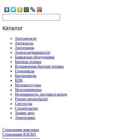
Каталог
Автозапчасти
Автокресла
Автотовары
Аренда недвижимости
Банковское оборудование
Бытовая техника
Встраиваемая бытовая техника
Гидроциклы
Квадроциклы
КПК
Мотоаксессуары
Мотоэкипировка
Недвижимость, продажа и аренда
Ремонт автомобилей
Снегоходы
Строительство
Тюнинг авто
Электроника
Страхование животных
Страхование КАСКО
Страхование имущества