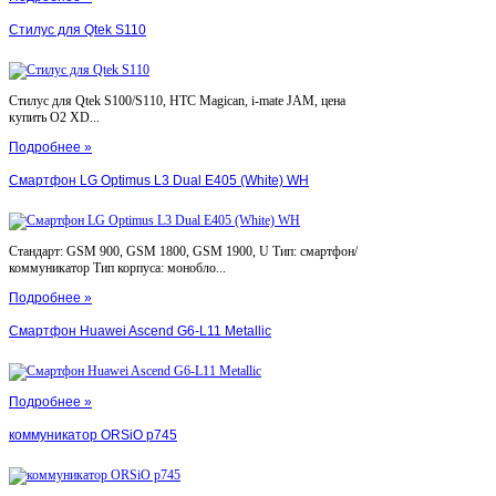
Стилус для Qtek S110
Стилус для Qtek S100/S110, HTC Magican, i-mate JAM, цена
купить O2 XD...
Подробнее »
Смартфон LG Optimus L3 Dual E405 (White) WH
Стандарт: GSM 900, GSM 1800, GSM 1900, U Тип: смартфон/
коммуникатор Тип корпуса: монобло...
Подробнее »
Смартфон Huawei Ascend G6-L11 Metallic
Подробнее »
коммуникатор ORSiO p745