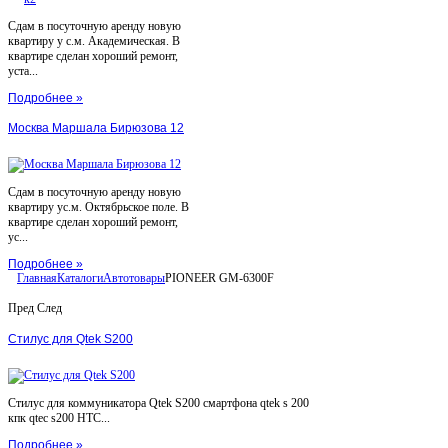
Сдам в посуточную аренду новую
квартиру у с.м. Академическая. В
квартире сделан хороший ремонт,
уста...
Подробнее »
Москва Маршала Бирюзова 12
Сдам в посуточную аренду новую
квартиру ус.м. Октябрьское поле. В
квартире сделан хороший ремонт,
ус...
Подробнее »
Главная
Каталоги
Автотовары
PIONEER GM-6300F
Пред
След
Стилус для Qtek S200
Стилус для коммуникатора Qtek S200 смартфона qtek s 200
кпк qtec s200 HTC...
Подробнее »