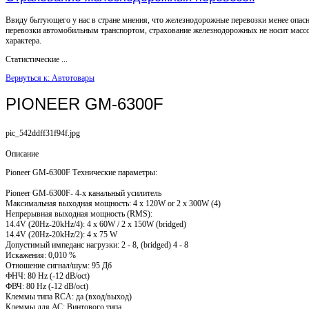
Ввиду бытующего у нас в стране мнения, что железнодорожные перевозки менее опас
перевозки автомобильным транспортом, страхование железнодорожных не носит масс
характера.
Статистические ...
Вернуться к: Автотовары
PIONEER GM-6300F
pic_542ddff31f94f.jpg
Описание
Pioneer GM-6300F Технические параметры:
Pioneer GM-6300F- 4-х канальный усилитель
Максимальная выходная мощность: 4 x 120W or 2 x 300W (4)
Непрерывная выходная мощность (RMS):
14.4V (20Hz-20kHz/4): 4 x 60W / 2 x 150W (bridged)
14.4V (20Hz-20kHz/2): 4 x 75 W
Допустимый импеданс нагрузки: 2 - 8, (bridged) 4 - 8
Искажения: 0,010 %
Отношение сигнал/шум: 95 Дб
ФНЧ: 80 Hz (-12 dB/oct)
ФВЧ: 80 Hz (-12 dB/oct)
Клеммы типа RCA: да (вход/выход)
Клеммы для АС: Винтового типа