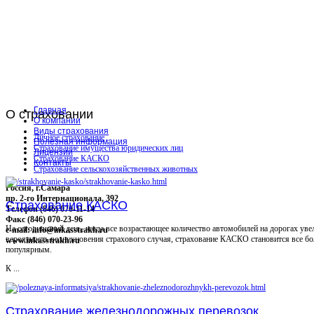
Главная
О
страховании
О компании
Виды страхования
Личное страхование
Полезная информация
Страхование имущества юридических лиц
Лицензии
Страхование КАСКО
Контакты
Страхование сельскохозяйственных животных
Россия, г.Самара
пр. 2-го Интернационала, 392
Страхование КАСКО
Телефон (846) 070-11-14
Факс (846) 070-23-96
На сегодняшний день, когда все возрастающее количество автомобилей на дорогах уве
e-mail: info@inkasstrakh.ru
вероятность возникновения страхового случая, страхование КАСКО становится все бо
www.inkasstrakh.ru
популярным.
К ...
Страхование железнодорожных перевозок