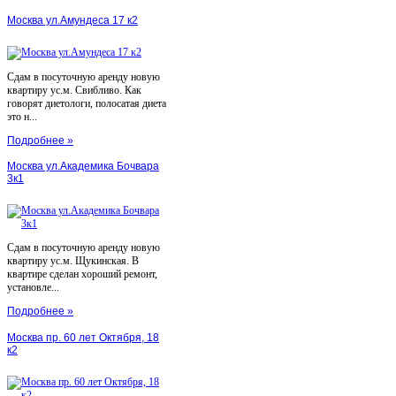
Москва ул.Амундеса 17 к2
Сдам в посуточную аренду новую
квартиру ус.м. Свибливо. Как
говорят диетологи, полосатая диета
это н...
Подробнее »
Москва ул.Академика Бочвара
3к1
Сдам в посуточную аренду новую
квартиру ус.м. Щукинская. В
квартире сделан хороший ремонт,
установле...
Подробнее »
Москва пр. 60 лет Октября, 18
к2