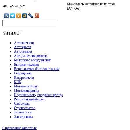
Максимальное потребление тока
400 mV - 6.5 V
(A/4 Ом)
Каталог
Автозапчасти
Автокресла
Автотовары
Аренда недвижимости
Банковское оборудование
Бытовая техника
Встраиваемая бытовая техника
Гидроциклы
Квадроциклы
КПК
Мотоаксессуары
Мотоэкипировка
Недвижимость, продажа и аренда
Ремонт автомобилей
Снегоходы
Строительство
Тюнинг авто
Электроника
Страхование животных