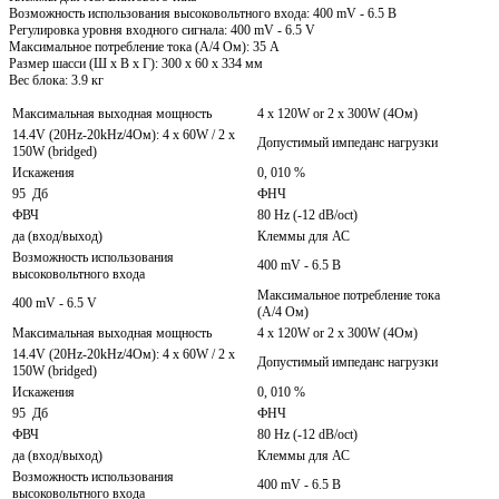
Возможность использования высоковольтного входа: 400 mV - 6.5 В
Регулировка уровня входного сигнала: 400 mV - 6.5 V
Максимальное потребление тока (A/4 Ом): 35 A
Размер шасси (Ш x В x Г): 300 x 60 x 334 мм
Вес блока: 3.9 кг
Максимальная выходная мощность
4 x 120W or 2 x 300W (4Ом)
14.4V (20Hz-20kHz/4Ом): 4 x 60W / 2 x
Допустимый импеданс нагрузки
150W (bridged)
Искажения
0, 010 %
95 Дб
ФНЧ
ФВЧ
80 Hz (-12 dB/oct)
да (вход/выход)
Клеммы для АС
Возможность использования
400 mV - 6.5 В
высоковольтного входа
Максимальное потребление тока
400 mV - 6.5 V
(A/4 Ом)
Максимальная выходная мощность
4 x 120W or 2 x 300W (4Ом)
14.4V (20Hz-20kHz/4Ом): 4 x 60W / 2 x
Допустимый импеданс нагрузки
150W (bridged)
Искажения
0, 010 %
95 Дб
ФНЧ
ФВЧ
80 Hz (-12 dB/oct)
да (вход/выход)
Клеммы для АС
Возможность использования
400 mV - 6.5 В
высоковольтного входа