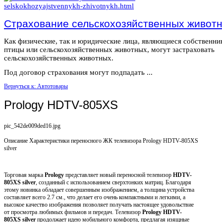
Страхование сельскохозяйственных живот
Как физические, так и юридические лица, являющиеся собственн
птицы или сельскохозяйственных животных, могут застраховать
сельскохозяйственных животных.
Под договор страхования могут подпадать ...
Вернуться к: Автотовары
Prology HDTV-805XS
pic_542de009ded16.jpg
Описание
Характеристики переносного ЖК телевизора Prology HDTV-805XS
silver
Торговая марка
Prology
представляет новый переносной телевизор
HDTV-
805XS silver
, созданный с использованием сверхтонких матриц. Благодаря
этому новинка обладает совершенным изображением, а толщина устройства
составляет всего 2.7 см., что делает его очень компактными и легкими, а
высокое качество изображения позволяет получать настоящее удовольствие
от просмотра любимых фильмов и передач. Телевизор
Prology HDTV-
805XS silver
продолжает идею мобильного комфорта, предлагая изящные