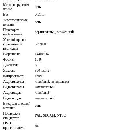
Меню на русском
есть
языке
Вес
0.51 кг
Телескопическая
есть
антенна
Переворот
вертикальный, зеркальный
изображения
Угол обзора по
горизонтали/
50°/100°
вертикали
Разрешение
1440x234
Формат
16:9
Диагональ
8"
Яркость
300 кд/м2
Контрастность
150:1
Аудиовыходы
линейный, на наушники
Видеовыходы
композитный
Аудиовходы
линейный
Видеовходы
композитный
Вход для внешней
есть
антенны
Поддержка
PAL, SECAM, NTSC
стандартов
DVD-
нет
проигрыватель