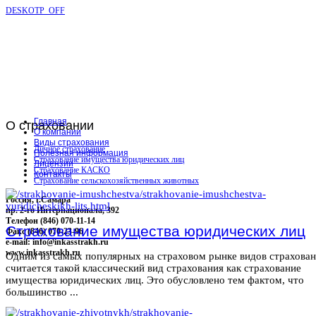
DESKOTP_OFF
Главная
О
страховании
О компании
Виды страхования
Личное страхование
Полезная информация
Страхование имущества юридических лиц
Лицензии
Страхование КАСКО
Контакты
Страхование сельскохозяйственных животных
Россия, г.Самара
пр. 2-го Интернационала, 392
Телефон (846) 070-11-14
Страхование имущества юридических лиц
Факс (846) 070-23-96
e-mail: info@inkasstrakh.ru
www.inkasstrakh.ru
Одним из самых популярных на страховом рынке видов страхова
считается такой классический вид страхования как страхование
имущества юридических лиц. Это обусловлено тем фактом, что
большинство ...