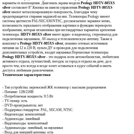
варианты ее воплощения. Диагональ экрана модели
Prology HDTV-805XS
silver
составляет 8".Кнопки на панели управления
Prology HDTV-805XS
silver
имеют металлизированную поверхность, благодаря чему
предотвращается стирание надписей на них. Телевизоры Prology имеют
системы цветности PAL/SECAM/NTSC, русскоязычное экранное меню,
возможность зеркального отображения картинки и функцию переворота
изображения, которая незаменима при нестандартных вариантах крепления
телевизора.
HDTV-805XS
silver
имеет аудио- и видеовход, стереовыход для
подключения наушников, AV-выход и телескопическую антенну. Также в
комплект к
Prology HDTV-805XS silver
, помимо сетевых источников
питания на 12 и 220 В, пульта ДУ и проводов для подключения
дополнительных устройств, входят наушники.Переносные телевизоры
Prology HDTV-805XS
silver
- это подарок всем автомобилистам, любителям
активного отдыха, путешествий, поездок за город и отдыха на даче, да и
просто тем, кто всегда и везде хочет оставаться в курсе событий и иметь
доступ к любимым развлечениям.
Технические характеристики
- Тип устройства: переносной ЖК телевизор с высоким разрешением
- Питание: 12В/220В
- Потребляемая мощность: 9.5 Вт
- TV-тюнер: есть
- DVD-проигрыватель: нет
- Поддержка стандартов: PAL, SECAM, NTSC
- Видеовходы: композитный
- Аудиовходы: линейный
- Видеовыходы: композитный
- Аудиовыходы: линейный, на наушники
- Вход для внешней антенны: есть