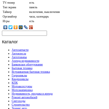
TV-тюнер
есть
Тип экрана
панель
Таймер
включения, выключения
Органайзер
часы, календарь
Игры
есть
Каталог
Автозапчасти
Автокресла
Автотовары
Аренда недвижимости
Банковское оборудование
Бытовая техника
Встраиваемая бытовая техника
Гидроциклы
Квадроциклы
КПК
Мотоаксессуары
Мотоэкипировка
Недвижимость, продажа и аренда
Ремонт автомобилей
Снегоходы
Строительство
Тюнинг авто