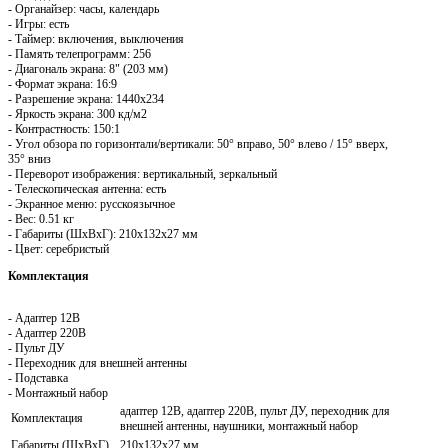
- Органайзер: часы, календарь
- Игры: есть
- Таймер: включения, выключения
- Память телепрограмм: 256
- Диагональ экрана: 8" (203 мм)
- Формат экрана: 16:9
- Разрешение экрана: 1440x234
- Яркость экрана: 300 кд/м2
- Контрастность: 150:1
- Угол обзора по горизонтали/вертикали: 50° вправо, 50° влево / 15° вверх,
35° вниз
- Переворот изображения: вертикальный, зеркальный
- Телескопическая антенна: есть
- Экранное меню: русскоязычное
- Вес: 0.51 кг
- Габариты (ШхВхГ): 210x132x27 мм
- Цвет: серебристый
Комплектация
- Адаптер 12В
- Адаптер 220В
- Пульт ДУ
- Переходник для внешней антенны
- Подставка
- Монтажный набор
адаптер 12В, адаптер 220В, пульт ДУ, переходник для
Комплектация
внешней антенны, наушники, монтажный набор
Габариты (ШхВхГ)
210x132x27 мм