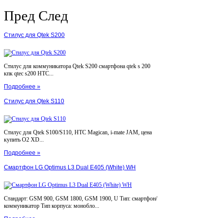
Пред
След
Стилус для Qtek S200
Стилус для коммуникатора Qtek S200 смартфона qtek s 200
кпк qtec s200 HTC...
Подробнее »
Стилус для Qtek S110
Стилус для Qtek S100/S110, HTC Magican, i-mate JAM, цена
купить O2 XD...
Подробнее »
Смартфон LG Optimus L3 Dual E405 (White) WH
Стандарт: GSM 900, GSM 1800, GSM 1900, U Тип: смартфон/
коммуникатор Тип корпуса: монобло...