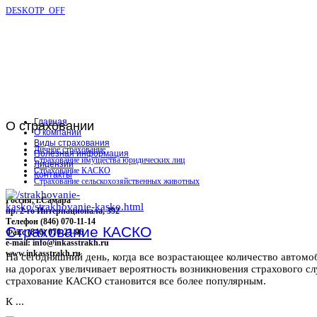
DESKOTP_OFF
Главная
О
страховании
О компании
Виды страхования
Личное страхование
Полезная информация
Страхование имущества юридических лиц
Лицензии
Страхование КАСКО
Контакты
Страхование сельскохозяйственных животных
Россия, г.Самара
пр. 2-го Интернационала, 392
Телефон (846) 070-11-14
Страхование КАСКО
Факс (846) 070-23-96
e-mail: info@inkasstrakh.ru
www.inkasstrakh.ru
На сегодняшний день, когда все возрастающее количество автомо
на дорогах увеличивает вероятность возникновения страхового сл
страхование КАСКО становится все более популярным.
К ...