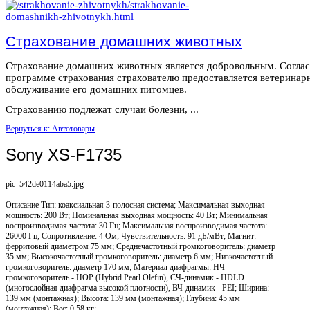
Страхование домашних животных
Страхование домашних животных является добровольным. Согла
программе страхования страхователю предоставляется ветеринар
обслуживание его домашних питомцев.
Страхованию подлежат случаи болезни, ...
Вернуться к: Автотовары
Sony XS-F1735
pic_542de0114aba5.jpg
Описание
Тип: коаксиальная 3-полосная система; Максимальная выходная
мощность: 200 Вт; Номинальная выходная мощность: 40 Вт; Минимальная
воспроизводимая частота: 30 Гц; Максимальная воспроизводимая частота:
26000 Гц; Сопротивление: 4 Ом; Чувствительность: 91 дБ/мВт; Магнит:
ферритовый диаметром 75 мм; Среднечастотный громкоговоритель: диаметр
35 мм; Высокочастотный громкоговоритель: диаметр 6 мм; Низкочастотный
громкоговоритель: диаметр 170 мм; Материал диафрагмы: НЧ-
громкоговоритель - HOP (Hybrid Pearl Olefin), СЧ-динамик - HDLD
(многослойная диафрагма высокой плотности), ВЧ-динамик - PEI; Ширина:
139 мм (монтажная); Высота: 139 мм (монтажная); Глубина: 45 мм
(монтажная); Вес: 0.58 кг;