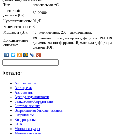
Тип:
коаксиальная АС
Частотный
30-26000
диапазон (Гц):
Чувствительность:
91 дБ.
Количество полос:
3
Мощность (Вт):
40 - номинальная, 200 - максимальная.
ВЧ-динамик - 6 мм., материал диффузора - PEI, НЧ-
Дополнительное
динамик: магнит ферритовый, материал диффузора -
описание:
система НОР.
Каталог
Автозапчасти
Автокресла
Автотовары
Аренда недвижимости
Банковское оборудование
Бытовая техника
Встраиваемая бытовая техника
Гидроциклы
Квадроциклы
КПК
Мотоаксессуары
Мотоэкипировка