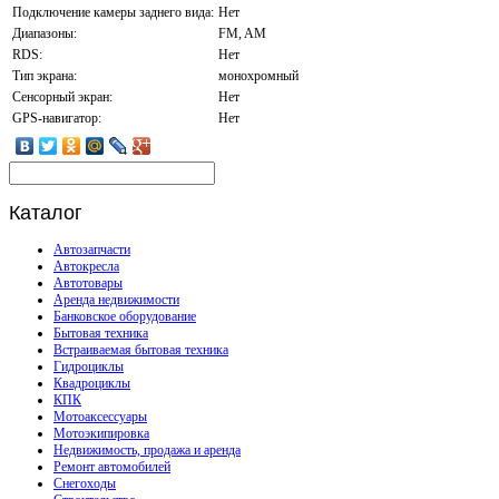
Подключение камеры заднего вида:
Нет
Диапазоны:
FM, AM
RDS:
Нет
Тип экрана:
монохромный
Сенсорный экран:
Нет
GPS-навигатор:
Нет
Каталог
Автозапчасти
Автокресла
Автотовары
Аренда недвижимости
Банковское оборудование
Бытовая техника
Встраиваемая бытовая техника
Гидроциклы
Квадроциклы
КПК
Мотоаксессуары
Мотоэкипировка
Недвижимость, продажа и аренда
Ремонт автомобилей
Снегоходы