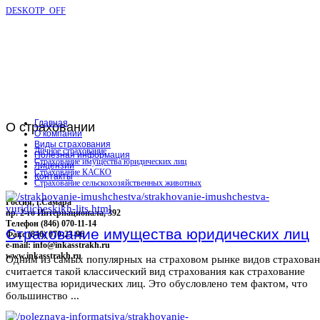
DESKOTP_OFF
Главная
О
страховании
О компании
Виды страхования
Личное страхование
Полезная информация
Страхование имущества юридических лиц
Лицензии
Страхование КАСКО
Контакты
Страхование сельскохозяйственных животных
Россия, г.Самара
пр. 2-го Интернационала, 392
Телефон (846) 070-11-14
Страхование имущества юридических лиц
Факс (846) 070-23-96
e-mail: info@inkasstrakh.ru
www.inkasstrakh.ru
Одним из самых популярных на страховом рынке видов страхова
считается такой классический вид страхования как страхование
имущества юридических лиц. Это обусловлено тем фактом, что
большинство ...