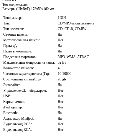
Тон-компенсация
Размеры (ШхВхГ) 178x50x160 мм
Типоразмер:
1DIN
Тип:
CD/MP3-проигрыватель
Тип носителя:
CD, CD-R, CD-RW
Съемная панель:
Да
Моторизованная панель:
Нет
Пульт д/у:
Да
Пульт в комплекте:
Да
Поддержка форматов:
MP3, WMA, ATRAC
Максимальная мощность на канал:
52 Вт
Количество каналов:
4
Частотная характеристика (Гц):
10-20000
Соотношение сигнал/шум:
95 дБ
Эквалайзер:
Да
Управление CD-чейнджером:
Нет
USB:
Нет
Карты памяти:
Нет
iPod адаптер:
Нет
Bluetooth:
Да
Аудио вход Minijack:
Да
Аудио выход RCA:
Нет
Видео выход RCA:
Нет