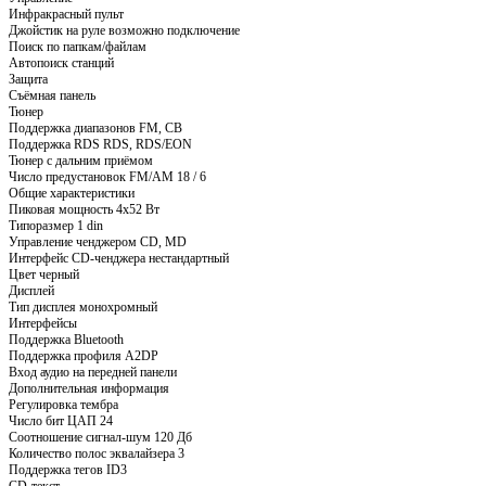
Инфракрасный пульт
Джойстик на руле возможно подключение
Поиск по папкам/файлам
Автопоиск станций
Защита
Съёмная панель
Тюнер
Поддержка диапазонов FM, СВ
Поддержка RDS RDS, RDS/EON
Тюнер с дальним приёмом
Число предустановок FM/AM 18 / 6
Общие характеристики
Пиковая мощность 4x52 Вт
Типоразмер 1 din
Управление ченджером CD, MD
Интерфейс CD-ченджера нестандартный
Цвет черный
Дисплей
Тип дисплея монохромный
Интерфейсы
Поддержка Bluetooth
Поддержка профиля A2DP
Вход аудио на передней панели
Дополнительная информация
Регулировка тембра
Число бит ЦАП 24
Соотношение сигнал-шум 120 Дб
Количество полос эквалайзера 3
Поддержка тегов ID3
CD-текст