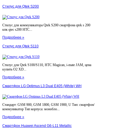
Стилус для Qtek S200
Стилус для коммуникатора Qtek S200 смартфона qtek s 200
кпк qtec s200 HTC...
Подробнее »
Стилус для Qtek S110
Стилус для Qtek S100/S110, HTC Magican, i-mate JAM, цена
купить O2 XD...
Подробнее »
Смартфон LG Optimus L3 Dual E405 (White) WH
Стандарт: GSM 900, GSM 1800, GSM 1900, U Тип: смартфон/
коммуникатор Тип корпуса: монобло...
Подробнее »
Смартфон Huawei Ascend G6-L11 Metallic