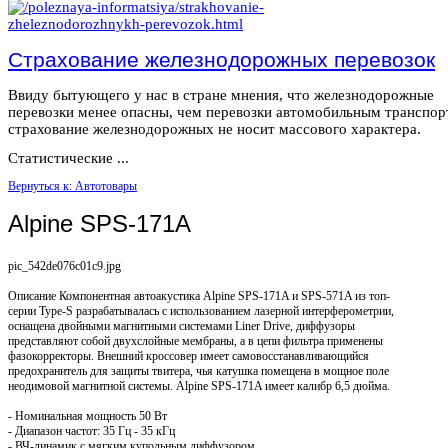
Страхование железнодорожных перевозок
Ввиду бытующего у нас в стране мнения, что железнодорожные
перевозки менее опасны, чем перевозки автомобильным транспор
страхование железнодорожных не носит массового характера.
Статистические ...
Вернуться к: Автотовары
Alpine SPS-171A
pic_542de076c01c9.jpg
Описание
Компонентная автоакустика Alpine SPS-171A и SPS-571A из топ-
серии Type-S разрабатывалась с использованием лазерной интерферометрии,
оснащена двойными магнитными системами Liner Drive, диффузоры
представляют собой двухслойные мембраны, а в цепи фильтра применены
фазокорректоры. Внешний кроссовер имеет самовосстанавливающийся
предохранитель для защиты твитера, чья катушка помещена в мощное поле
неодимовой магнитной системы. Alpine SPS-171A имеет калибр 6,5 дюйма.
- Номинальная мощность 50 Вт
- Диапазон частот: 35 Гц - 35 кГц
- ВЧ-динамик с мягким купольным диффузором