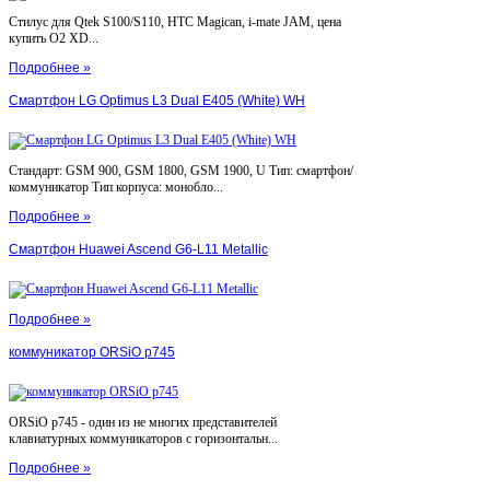
Стилус для Qtek S100/S110, HTC Magican, i-mate JAM, цена
купить O2 XD...
Подробнее »
Смартфон LG Optimus L3 Dual E405 (White) WH
Стандарт: GSM 900, GSM 1800, GSM 1900, U Тип: смартфон/
коммуникатор Тип корпуса: монобло...
Подробнее »
Смартфон Huawei Ascend G6-L11 Metallic
Подробнее »
коммуникатор ORSiO p745
ORSiO p745 - один из не многих представителей
клавиатурных коммуникаторов с горизонтальн...
Подробнее »