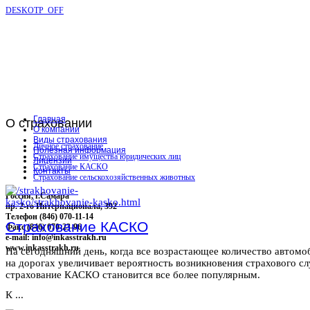
DESKOTP_OFF
Главная
О
страховании
О компании
Виды страхования
Личное страхование
Полезная информация
Страхование имущества юридических лиц
Лицензии
Страхование КАСКО
Контакты
Страхование сельскохозяйственных животных
Россия, г.Самара
пр. 2-го Интернационала, 392
Телефон (846) 070-11-14
Страхование КАСКО
Факс (846) 070-23-96
e-mail: info@inkasstrakh.ru
www.inkasstrakh.ru
На сегодняшний день, когда все возрастающее количество автомо
на дорогах увеличивает вероятность возникновения страхового сл
страхование КАСКО становится все более популярным.
К ...