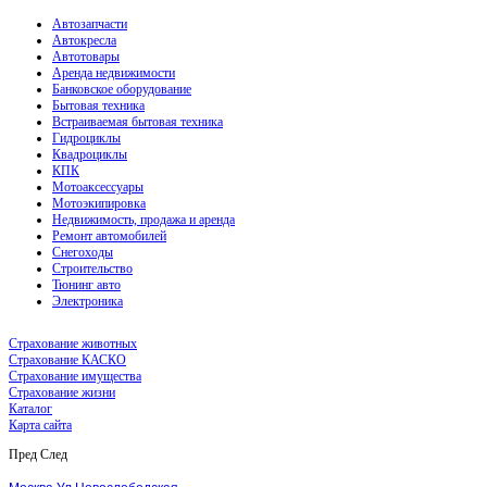
Автозапчасти
Автокресла
Автотовары
Аренда недвижимости
Банковское оборудование
Бытовая техника
Встраиваемая бытовая техника
Гидроциклы
Квадроциклы
КПК
Мотоаксессуары
Мотоэкипировка
Недвижимость, продажа и аренда
Ремонт автомобилей
Снегоходы
Строительство
Тюнинг авто
Электроника
Страхование животных
Страхование КАСКО
Страхование имущества
Страхование жизни
Каталог
Карта сайта
Пред
След