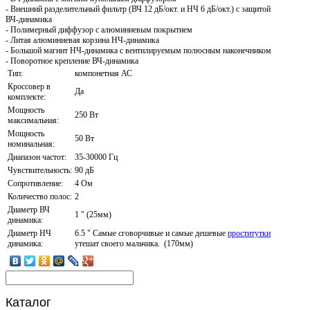
- Внешний разделительный фильтр (ВЧ 12 дБ/окт. и НЧ 6 дБ/окт.) с защитой
ВЧ-динамика
- Полимерный диффузор с алюминиевым покрытием
- Литая алюминиевая корзина НЧ-динамика
- Большой магнит НЧ-динамика с вентилируемым полюсным наконечником
- Поворотное крепление ВЧ-динамика
Тип:
компонетная АС
Кроссовер в
Да
комплекте:
Мощность
250 Вт
максимальная:
Мощность
50 Вт
номинальная:
Диапазон частот:
35-30000 Гц
Чувствительность:
90 дБ
Сопротивление:
4 Ом
Количество полос:
2
Диаметр ВЧ
1 " (25мм)
динамика:
Диаметр НЧ
6.5 " Самые сговорчивые и самые дешевые
проститутки
динамика:
утешат своего мальчика. (170мм)
Каталог