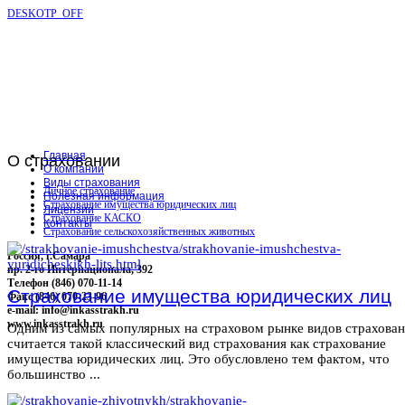
DESKOTP_OFF
Главная
О
страховании
О компании
Виды страхования
Личное страхование
Полезная информация
Страхование имущества юридических лиц
Лицензии
Страхование КАСКО
Контакты
Страхование сельскохозяйственных животных
Россия, г.Самара
пр. 2-го Интернационала, 392
Телефон (846) 070-11-14
Страхование имущества юридических лиц
Факс (846) 070-23-96
e-mail: info@inkasstrakh.ru
www.inkasstrakh.ru
Одним из самых популярных на страховом рынке видов страхова
считается такой классический вид страхования как страхование
имущества юридических лиц. Это обусловлено тем фактом, что
большинство ...