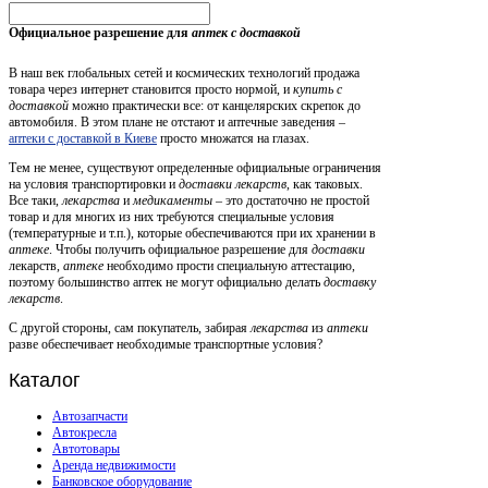
Официальное разрешение для
аптек с доставкой
В наш век глобальных сетей и космических технологий продажа
товара через интернет становится просто нормой, и
купить с
доставкой
можно практически все: от канцелярских скрепок до
автомобиля. В этом плане не отстают и аптечные заведения –
аптеки с доставкой в Киеве
просто множатся на глазах.
Тем не менее, существуют определенные официальные ограничения
на условия транспортировки и
доставки лекарств
, как таковых.
Все таки,
лекарства
и
медикаменты
– это достаточно не простой
товар и для многих из них требуются специальные условия
(температурные и т.п.), которые обеспечиваются при их хранении в
аптеке
. Чтобы получить официальное разрешение для
доставки
лекарств,
аптеке
необходимо прости специальную аттестацию,
поэтому большинство аптек не могут официально делать
доставку
лекарств
.
С другой стороны, сам покупатель, забирая
лекарства
из
аптеки
разве обеспечивает необходимые транспортные условия?
Каталог
Автозапчасти
Автокресла
Автотовары
Аренда недвижимости
Банковское оборудование