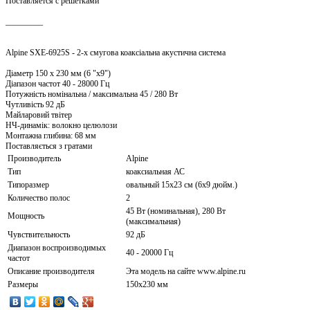
Поставляется с решетками
_________
Alpine SXE-6925S - 2-х смугова коаксіальна акустична система
Діаметр 150 х 230 мм (6 "х9")
Діапазон частот 40 - 28000 Гц
Потужність номінальна / максимальна 45 / 280 Вт
Чутливість 92 дБ
Майларовий твітер
НЧ-динамік: волокно целюлози
Монтажна глибина: 68 мм
Поставляється з гратами
Производитель
Alpine
Тип
коаксиальная АС
Типоразмер
овальный 15x23 см (6x9 дюйм.)
Количество полос
2
45 Вт (номинальная), 280 Вт
Мощность
(максимальная)
Чувствительность
92 дБ
Диапазон воспроизводимых
40 - 20000 Гц
частот
Описание производителя
Эта модель на сайте www.alpine.ru
Размеры
150х230 мм