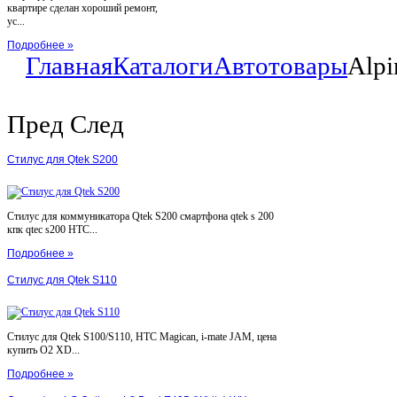
квартире сделан хороший ремонт,
ус...
Подробнее »
Главная
Каталоги
Автотовары
Alpi
Пред
След
Стилус для Qtek S200
Стилус для коммуникатора Qtek S200 смартфона qtek s 200
кпк qtec s200 HTC...
Подробнее »
Стилус для Qtek S110
Стилус для Qtek S100/S110, HTC Magican, i-mate JAM, цена
купить O2 XD...
Подробнее »