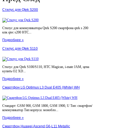
Стилус для Qtek S200
Стилус для коммуникатора Qtek S200 смартфона qtek s 200
кпк qtec s200 HTC...
Подробнее »
Стилус для Qtek S110
Стилус для Qtek S100/S110, HTC Magican, i-mate JAM, цена
купить O2 XD...
Подробнее »
Смартфон LG Optimus L3 Dual E405 (White) WH
Стандарт: GSM 900, GSM 1800, GSM 1900, U Тип: смартфон/
коммуникатор Тип корпуса: монобло...
Подробнее »
Смартфон Huawei Ascend G6-L11 Metallic