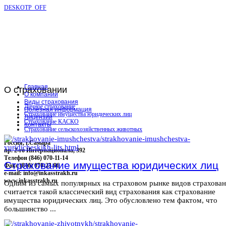
DESKOTP_OFF
Главная
О
страховании
О компании
Виды страхования
Личное страхование
Полезная информация
Страхование имущества юридических лиц
Лицензии
Страхование КАСКО
Контакты
Страхование сельскохозяйственных животных
Россия, г.Самара
пр. 2-го Интернационала, 392
Телефон (846) 070-11-14
Страхование имущества юридических лиц
Факс (846) 070-23-96
e-mail: info@inkasstrakh.ru
www.inkasstrakh.ru
Одним из самых популярных на страховом рынке видов страхова
считается такой классический вид страхования как страхование
имущества юридических лиц. Это обусловлено тем фактом, что
большинство ...