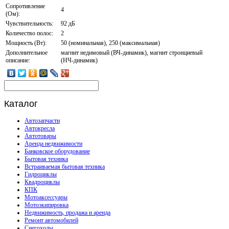
Сопротивление
4
(Ом):
Чувствительность:
92 дБ
Количество полос:
2
Мощность (Вт):
50 (номинальная), 250 (максимальная)
Дополнительное
магнит недимовый (ВЧ-динамик), магнит стронциевый
описание:
(НЧ-динамик)
Каталог
Автозапчасти
Автокресла
Автотовары
Аренда недвижимости
Банковское оборудование
Бытовая техника
Встраиваемая бытовая техника
Гидроциклы
Квадроциклы
КПК
Мотоаксессуары
Мотоэкипировка
Недвижимость, продажа и аренда
Ремонт автомобилей
Снегоходы