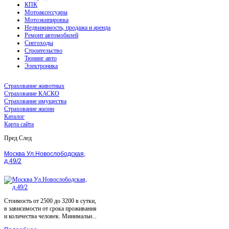
КПК
Мотоаксессуары
Мотоэкипировка
Недвижимость, продажа и аренда
Ремонт автомобилей
Снегоходы
Строительство
Тюнинг авто
Электроника
Страхование животных
Страхование КАСКО
Страхование имущества
Страхование жизни
Каталог
Карта сайта
Пред
След
Москва Ул.Новослободская,
д.49/2
Стоимость от 2500 до 3200 в сутки,
в зависимости от срока проживания
и количества человек. Минимальн...