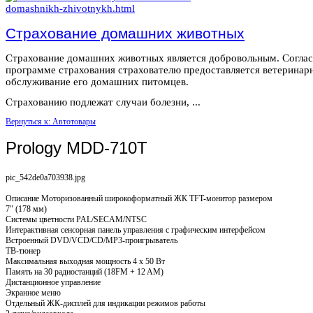
Страхование домашних животных
Страхование домашних животных является добровольным. Согла
программе страхования страхователю предоставляется ветеринар
обслуживание его домашних питомцев.
Страхованию подлежат случаи болезни, ...
Вернуться к: Автотовары
Prology MDD-710T
pic_542de0a703938.jpg
Описание
Моторизованный широкоформатный ЖК TFT-монитор размером
7" (178 мм)
Системы цветности PAL/SECAM/NTSC
Интерактивная сенсорная панель управления с графическим интерфейсом
Встроенный DVD/VCD/CD/MP3-проигрыватель
ТВ-тюнер
Максимальная выходная мощность 4 х 50 Вт
Память на 30 радиостанций (18FM + 12 AM)
Дистанционное управление
Экранное меню
Отдельный ЖК-дисплей для индикации режимов работы