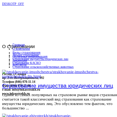
DESKOTP_OFF
Главная
О
страховании
О компании
Виды страхования
Личное страхование
Полезная информация
Страхование имущества юридических лиц
Лицензии
Страхование КАСКО
Контакты
Страхование сельскохозяйственных животных
Россия, г.Самара
пр. 2-го Интернационала, 392
Телефон (846) 070-11-14
Страхование имущества юридических лиц
Факс (846) 070-23-96
e-mail: info@inkasstrakh.ru
www.inkasstrakh.ru
Одним из самых популярных на страховом рынке видов страхова
считается такой классический вид страхования как страхование
имущества юридических лиц. Это обусловлено тем фактом, что
большинство ...