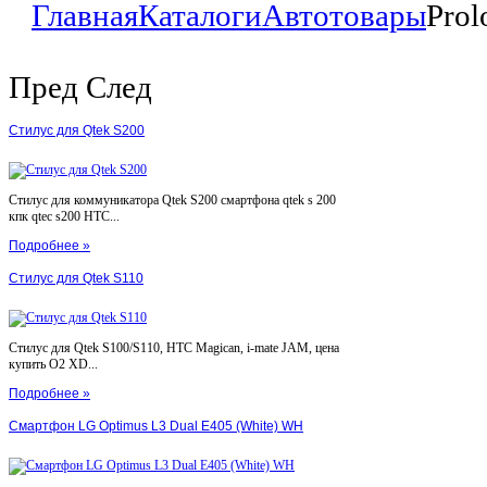
Главная
Каталоги
Автотовары
Pro
Пред
След
Стилус для Qtek S200
Стилус для коммуникатора Qtek S200 смартфона qtek s 200
кпк qtec s200 HTC...
Подробнее »
Стилус для Qtek S110
Стилус для Qtek S100/S110, HTC Magican, i-mate JAM, цена
купить O2 XD...
Подробнее »
Смартфон LG Optimus L3 Dual E405 (White) WH