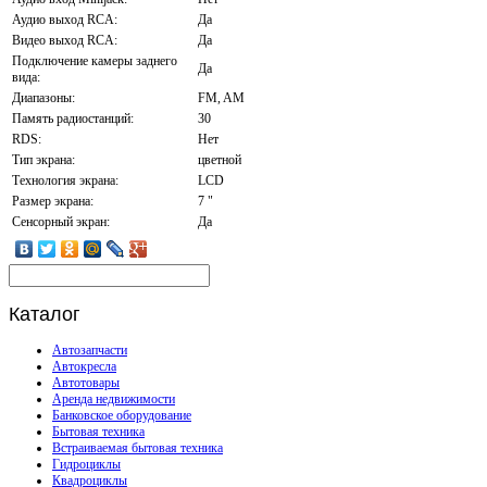
Аудио выход RCA:
Да
Видео выход RCA:
Да
Подключение камеры заднего
Да
вида:
Диапазоны:
FM, AM
Память радиостанций:
30
RDS:
Нет
Тип экрана:
цветной
Технология экрана:
LCD
Размер экрана:
7 "
Сенсорный экран:
Да
Каталог
Автозапчасти
Автокресла
Автотовары
Аренда недвижимости
Банковское оборудование
Бытовая техника
Встраиваемая бытовая техника
Гидроциклы
Квадроциклы