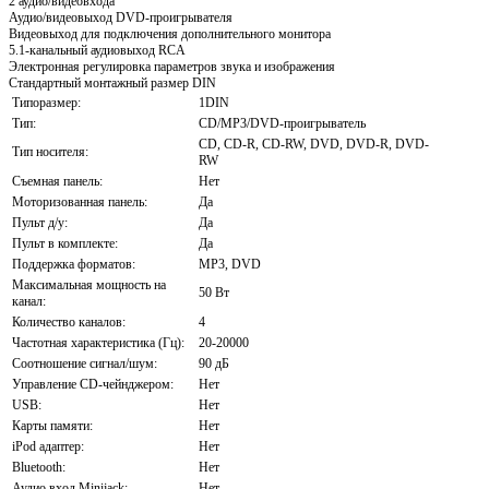
2 аудио/видеовхода
Аудио/видеовыход DVD-проигрывателя
Видеовыход для подключения дополнительного монитора
5.1-канальный аудиовыход RCA
Электронная регулировка параметров звука и изображения
Стандартный монтажный размер DIN
Типоразмер:
1DIN
Тип:
СD/MP3/DVD-проигрыватель
CD, CD-R, CD-RW, DVD, DVD-R, DVD-
Тип носителя:
RW
Съемная панель:
Нет
Моторизованная панель:
Да
Пульт д/у:
Да
Пульт в комплекте:
Да
Поддержка форматов:
MP3, DVD
Максимальная мощность на
50 Вт
канал:
Количество каналов:
4
Частотная характеристика (Гц):
20-20000
Соотношение сигнал/шум:
90 дБ
Управление CD-чейнджером:
Нет
USB:
Нет
Карты памяти:
Нет
iPod адаптер:
Нет
Bluetooth:
Нет
Аудио вход Minijack:
Нет