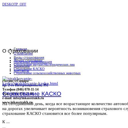
DESKOTP_OFF
Главная
О
страховании
О компании
Виды страхования
Личное страхование
Полезная информация
Страхование имущества юридических лиц
Лицензии
Страхование КАСКО
Контакты
Страхование сельскохозяйственных животных
Россия, г.Самара
пр. 2-го Интернационала, 392
Телефон (846) 070-11-14
Страхование КАСКО
Факс (846) 070-23-96
e-mail: info@inkasstrakh.ru
www.inkasstrakh.ru
На сегодняшний день, когда все возрастающее количество автомо
на дорогах увеличивает вероятность возникновения страхового сл
страхование КАСКО становится все более популярным.
К ...