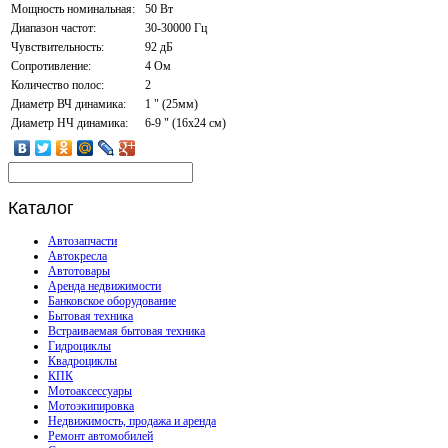
Мощность номинальная:
50 Вт
Диапазон частот:
30-30000 Гц
Чувствительность:
92 дБ
Сопротивление:
4 Ом
Количество полос:
2
Диаметр ВЧ динамика:
1 " (25мм)
Диаметр НЧ динамика:
6-9 " (16x24 см)
Каталог
Автозапчасти
Автокресла
Автотовары
Аренда недвижимости
Банковское оборудование
Бытовая техника
Встраиваемая бытовая техника
Гидроциклы
Квадроциклы
КПК
Мотоаксессуары
Мотоэкипировка
Недвижимость, продажа и аренда
Ремонт автомобилей