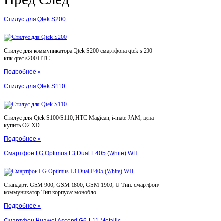
Стилус для Qtek S200
Стилус для коммуникатора Qtek S200 смартфона qtek s 200
кпк qtec s200 HTC...
Подробнее »
Стилус для Qtek S110
Стилус для Qtek S100/S110, HTC Magican, i-mate JAM, цена
купить O2 XD...
Подробнее »
Смартфон LG Optimus L3 Dual E405 (White) WH
Стандарт: GSM 900, GSM 1800, GSM 1900, U Тип: смартфон/
коммуникатор Тип корпуса: монобло...
Подробнее »
Смартфон Huawei Ascend G6-L11 Metallic