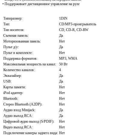
• Поддерживает дистанционное управление на руле
Типоразмер:
1DIN
Тип:
CD/MP3-проигрыватель
Тип носителя:
CD, CD-R, CD-RW
Съемная панель:
Да
Моторизованная панель:
Нет
Пульт д/у:
Да
Пульт в комплекте:
Нет
Поддержка форматов:
MP3, WMA
Максимальная мощность на канал:
50 Вт
Количество каналов:
4
Эквалайзер:
Да
USB:
Да
Карты памяти:
Нет
iPod адаптер:
Нет
Bluetooth:
Нет
Стерео Bluetooth (A2DP):
Нет
Аудио вход Minijack:
Да
Аудио выход RCA:
Да
Цифровой аудио выход (S/PDIF):
Нет
Видео выход RCA:
Нет
Подключение камеры заднего вида:
Нет