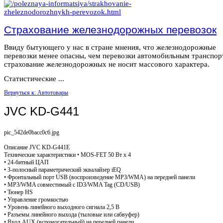
Страхование железнодорожных перевозок
Ввиду бытующего у нас в стране мнения, что железнодорожные
перевозки менее опасны, чем перевозки автомобильным транспор
страхование железнодорожных не носит массового характера.
Статистические ...
Вернуться к: Автотовары
JVC KD-G441
pic_542de0bacc0c6.jpg
Описание
JVC KD-G441E
Технические характеристики • MOS-FET 50 Вт x 4
• 24-битный ЦАП
• 3-полосный параметрический эквалайзер iEQ
• Фронтальный порт USB (воспроизведение MP3/WMA) на передней панели
• MP3/WMA совместимый с ID3/WMA Tag (CD/USB)
• Тюнер HS
• Управление громкостью
• Уровень линейного выходного сигнала 2,5 В
• Разъемы линейного выхода (тыловые или сабвуфер)
• Вход AUX (вспомогательный) на передней панели