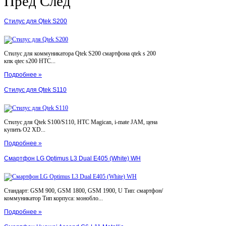
Пред
След
Стилус для Qtek S200
Стилус для коммуникатора Qtek S200 смартфона qtek s 200
кпк qtec s200 HTC...
Подробнее »
Стилус для Qtek S110
Стилус для Qtek S100/S110, HTC Magican, i-mate JAM, цена
купить O2 XD...
Подробнее »
Смартфон LG Optimus L3 Dual E405 (White) WH
Стандарт: GSM 900, GSM 1800, GSM 1900, U Тип: смартфон/
коммуникатор Тип корпуса: монобло...
Подробнее »