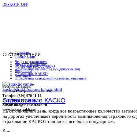
DESKOTP_OFF
Главная
О
страховании
О компании
Виды страхования
Личное страхование
Полезная информация
Страхование имущества юридических лиц
Лицензии
Страхование КАСКО
Контакты
Страхование сельскохозяйственных животных
Россия, г.Самара
пр. 2-го Интернационала, 392
Телефон (846) 070-11-14
Страхование КАСКО
Факс (846) 070-23-96
e-mail: info@inkasstrakh.ru
www.inkasstrakh.ru
На сегодняшний день, когда все возрастающее количество автомо
на дорогах увеличивает вероятность возникновения страхового сл
страхование КАСКО становится все более популярным.
К ...