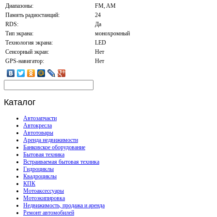
Диапазоны:
FM, AM
Память радиостанций:
24
RDS:
Да
Тип экрана:
монохромный
Технология экрана:
LED
Сенсорный экран:
Нет
GPS-навигатор:
Нет
Каталог
Автозапчасти
Автокресла
Автотовары
Аренда недвижимости
Банковское оборудование
Бытовая техника
Встраиваемая бытовая техника
Гидроциклы
Квадроциклы
КПК
Мотоаксессуары
Мотоэкипировка
Недвижимость, продажа и аренда
Ремонт автомобилей