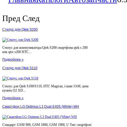
Пред
След
Стилус для Qtek S200
Стилус для коммуникатора Qtek S200 смартфона qtek s 200
кпк qtec s200 HTC...
Подробнее »
Стилус для Qtek S110
Стилус для Qtek S100/S110, HTC Magican, i-mate JAM, цена
купить O2 XD...
Подробнее »
Смартфон LG Optimus L3 Dual E405 (White) WH
Стандарт: GSM 900, GSM 1800, GSM 1900, U Тип: смартфон/