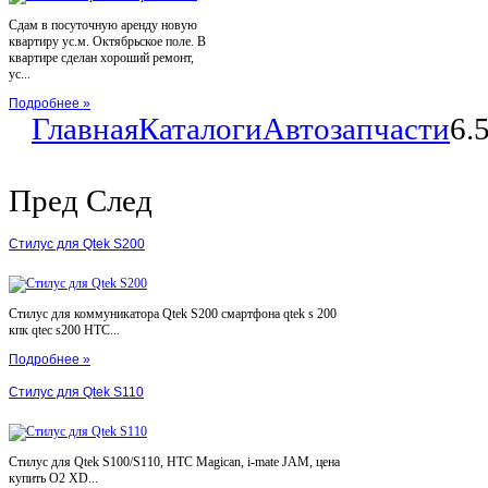
Сдам в посуточную аренду новую
квартиру ус.м. Октябрьское поле. В
квартире сделан хороший ремонт,
ус...
Подробнее »
Главная
Каталоги
Автозапчасти
6.
Пред
След
Стилус для Qtek S200
Стилус для коммуникатора Qtek S200 смартфона qtek s 200
кпк qtec s200 HTC...
Подробнее »
Стилус для Qtek S110
Стилус для Qtek S100/S110, HTC Magican, i-mate JAM, цена
купить O2 XD...