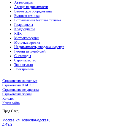
Автотовары
Аренда недвижимости
Банковское оборудование
Бытовая техника
Встраиваемая бытовая техника
Гидроциклы
Квадроциклы
КПК
Мотоаксессуары
Мотоэкипировка
Недвижимость, продажа и аренда
Ремонт автомобилей
Снегоходы
Строительство
Тюнинг авто
Электроника
Страхование животных
Страхование КАСКО
Страхование имущества
Страхование жизни
Каталог
Карта сайта
Пред
След
Москва Ул.Новослободская,
д.49/2