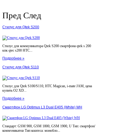
Пред
След
Стилус для Qtek S200
Стилус для коммуникатора Qtek S200 смартфона qtek s 200
кпк qtec s200 HTC...
Подробнее »
Стилус для Qtek S110
Стилус для Qtek S100/S110, HTC Magican, i-mate JAM, цена
купить O2 XD...
Подробнее »
Смартфон LG Optimus L3 Dual E405 (White) WH
Стандарт: GSM 900, GSM 1800, GSM 1900, U Тип: смартфон/
коммуникатор Тип корпуса: монобло...