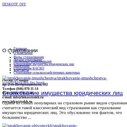
DESKOTP_OFF
Главная
О
страховании
О компании
Виды страхования
Личное страхование
Полезная информация
Страхование имущества юридических лиц
Лицензии
Страхование КАСКО
Контакты
Страхование сельскохозяйственных животных
Россия, г.Самара
пр. 2-го Интернационала, 392
Телефон (846) 070-11-14
Страхование имущества юридических лиц
Факс (846) 070-23-96
e-mail: info@inkasstrakh.ru
www.inkasstrakh.ru
Одним из самых популярных на страховом рынке видов страхова
считается такой классический вид страхования как страхование
имущества юридических лиц. Это обусловлено тем фактом, что
большинство ...