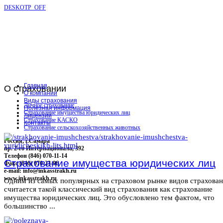
DESKOTP_OFF
Главная
О
страховании
О компании
Виды страхования
Личное страхование
Полезная информация
Страхование имущества юридических лиц
Лицензии
Страхование КАСКО
Контакты
Страхование сельскохозяйственных животных
Россия, г.Самара
пр. 2-го Интернационала, 392
Телефон (846) 070-11-14
Страхование имущества юридических лиц
Факс (846) 070-23-96
e-mail: info@inkasstrakh.ru
www.inkasstrakh.ru
Одним из самых популярных на страховом рынке видов страхова
считается такой классический вид страхования как страхование
имущества юридических лиц. Это обусловлено тем фактом, что
большинство ...