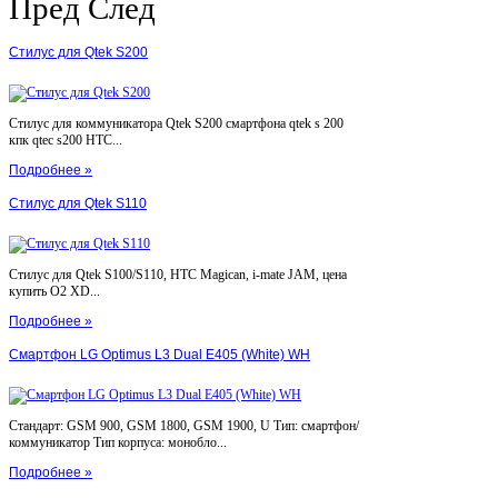
Пред
След
Стилус для Qtek S200
Стилус для коммуникатора Qtek S200 смартфона qtek s 200
кпк qtec s200 HTC...
Подробнее »
Стилус для Qtek S110
Стилус для Qtek S100/S110, HTC Magican, i-mate JAM, цена
купить O2 XD...
Подробнее »
Смартфон LG Optimus L3 Dual E405 (White) WH
Стандарт: GSM 900, GSM 1800, GSM 1900, U Тип: смартфон/
коммуникатор Тип корпуса: монобло...
Подробнее »