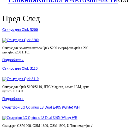
Пред
След
Стилус для Qtek S200
Стилус для коммуникатора Qtek S200 смартфона qtek s 200
кпк qtec s200 HTC...
Подробнее »
Стилус для Qtek S110
Стилус для Qtek S100/S110, HTC Magican, i-mate JAM, цена
купить O2 XD...
Подробнее »
Смартфон LG Optimus L3 Dual E405 (White) WH
Стандарт: GSM 900, GSM 1800, GSM 1900, U Тип: смартфон/