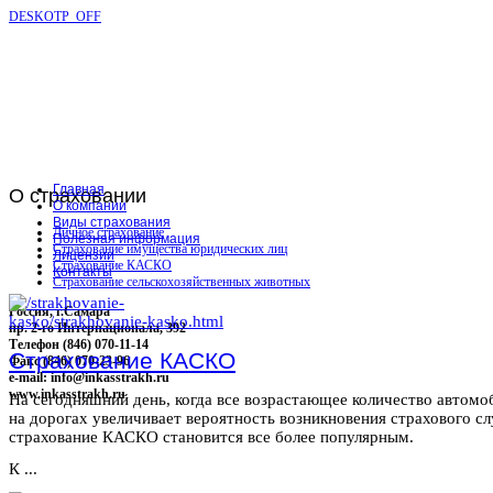
DESKOTP_OFF
Главная
О
страховании
О компании
Виды страхования
Личное страхование
Полезная информация
Страхование имущества юридических лиц
Лицензии
Страхование КАСКО
Контакты
Страхование сельскохозяйственных животных
Россия, г.Самара
пр. 2-го Интернационала, 392
Телефон (846) 070-11-14
Страхование КАСКО
Факс (846) 070-23-96
e-mail: info@inkasstrakh.ru
www.inkasstrakh.ru
На сегодняшний день, когда все возрастающее количество автомо
на дорогах увеличивает вероятность возникновения страхового сл
страхование КАСКО становится все более популярным.
К ...