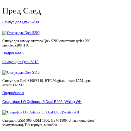
Пред
След
Стилус для Qtek S200
Стилус для коммуникатора Qtek S200 смартфона qtek s 200
кпк qtec s200 HTC...
Подробнее »
Стилус для Qtek S110
Стилус для Qtek S100/S110, HTC Magican, i-mate JAM, цена
купить O2 XD...
Подробнее »
Смартфон LG Optimus L3 Dual E405 (White) WH
Стандарт: GSM 900, GSM 1800, GSM 1900, U Тип: смартфон/
коммуникатор Тип корпуса: монобло...