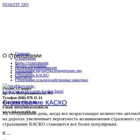
DESKOTP_OFF
Главная
О
страховании
О компании
Виды страхования
Личное страхование
Полезная информация
Страхование имущества юридических лиц
Лицензии
Страхование КАСКО
Контакты
Страхование сельскохозяйственных животных
Россия, г.Самара
пр. 2-го Интернационала, 392
Телефон (846) 070-11-14
Страхование КАСКО
Факс (846) 070-23-96
e-mail: info@inkasstrakh.ru
www.inkasstrakh.ru
На сегодняшний день, когда все возрастающее количество автомо
на дорогах увеличивает вероятность возникновения страхового сл
страхование КАСКО становится все более популярным.
К ...