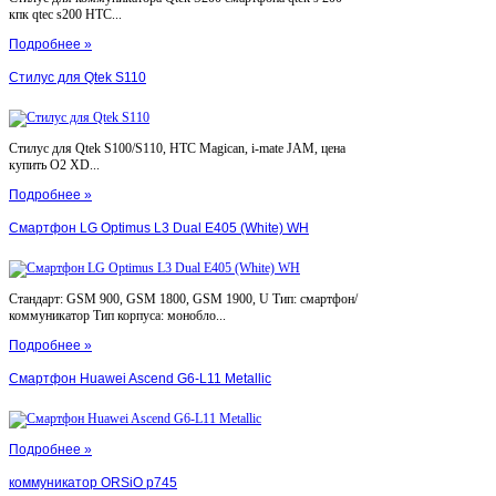
кпк qtec s200 HTC...
Подробнее »
Стилус для Qtek S110
Стилус для Qtek S100/S110, HTC Magican, i-mate JAM, цена
купить O2 XD...
Подробнее »
Смартфон LG Optimus L3 Dual E405 (White) WH
Стандарт: GSM 900, GSM 1800, GSM 1900, U Тип: смартфон/
коммуникатор Тип корпуса: монобло...
Подробнее »
Смартфон Huawei Ascend G6-L11 Metallic
Подробнее »
коммуникатор ORSiO p745