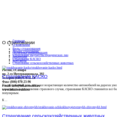
Главная
О
страховании
О компании
Виды страхования
Личное страхование
Полезная информация
Страхование имущества юридических лиц
Лицензии
Страхование КАСКО
Контакты
Страхование сельскохозяйственных животных
Россия, г.Самара
пр. 2-го Интернационала, 392
Страхование КАСКО
Телефон (846) 070-11-14
Факс (846) 070-23-96
На сегодняшний день, когда все возрастающее количество автомобилей на дорогах уве
e-mail: info@inkasstrakh.ru
вероятность возникновения страхового случая, страхование КАСКО становится все бо
www.inkasstrakh.ru
популярным.
К ...
Страхование сельскохозяйственных животных