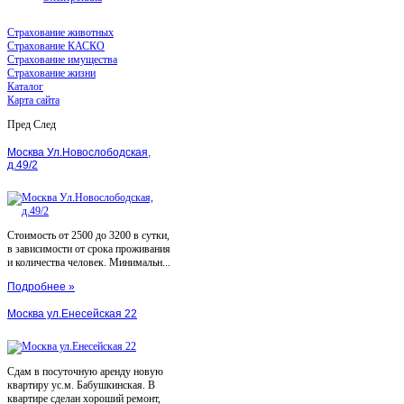
Страхование животных
Страхование КАСКО
Страхование имущества
Страхование жизни
Каталог
Карта сайта
Пред
След
Москва Ул.Новослободская,
д.49/2
Стоимость от 2500 до 3200 в сутки,
в зависимости от срока проживания
и количества человек. Минимальн...
Подробнее »
Москва ул.Енесейская 22
Сдам в посуточную аренду новую
квартиру ус.м. Бабушкинская. В
квартире сделан хороший ремонт,