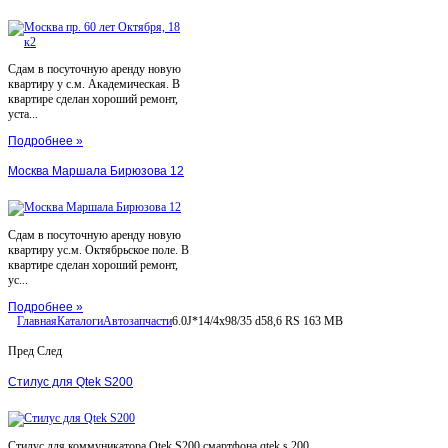
Сдам в посуточную аренду новую
квартиру у с.м. Академическая. В
квартире сделан хороший ремонт,
уста...
Подробнее »
Москва Маршала Бирюзова 12
Сдам в посуточную аренду новую
квартиру ус.м. Октябрьское поле. В
квартире сделан хороший ремонт,
ус...
Подробнее »
Главная
Каталоги
Автозапчасти
6.0J*14/4x98/35 d58,6 RS 163 MB
Пред
След
Стилус для Qtek S200
Стилус для коммуникатора Qtek S200 смартфона qtek s 200