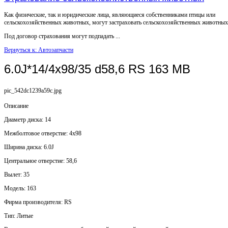
Как физические, так и юридические лица, являющиеся собственниками птицы или
сельскохозяйственных животных, могут застраховать сельскохозяйственных животных
Под договор страхования могут подпадать ...
Вернуться к: Автозапчасти
6.0J*14/4x98/35 d58,6 RS 163 MB
pic_542dc1239a59c.jpg
Описание
Диаметр диска: 14
Mежболтовое отверстие: 4x98
Ширина диска: 6.0J
Центральное отверстие: 58,6
Вылет: 35
Модель: 163
Фирма производителя: RS
Тип: Литые