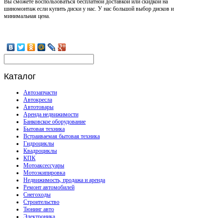
Вы сможете воспользоваться бесплатной доставкой или скидкой на
шиномонтаж если купить диски у нас. У нас большой выбор дисков и
минимальная цена.
Каталог
Автозапчасти
Автокресла
Автотовары
Аренда недвижимости
Банковское оборудование
Бытовая техника
Встраиваемая бытовая техника
Гидроциклы
Квадроциклы
КПК
Мотоаксессуары
Мотоэкипировка
Недвижимость, продажа и аренда
Ремонт автомобилей
Снегоходы
Строительство
Тюнинг авто
Электроника