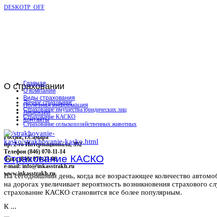
DESKOTP_OFF
Главная
О
страховании
О компании
Виды страхования
Личное страхование
Полезная информация
Страхование имущества юридических лиц
Лицензии
Страхование КАСКО
Контакты
Страхование сельскохозяйственных животных
Россия, г.Самара
пр. 2-го Интернационала, 392
Телефон (846) 070-11-14
Страхование КАСКО
Факс (846) 070-23-96
e-mail: info@inkasstrakh.ru
www.inkasstrakh.ru
На сегодняшний день, когда все возрастающее количество автомо
на дорогах увеличивает вероятность возникновения страхового сл
страхование КАСКО становится все более популярным.
К ...