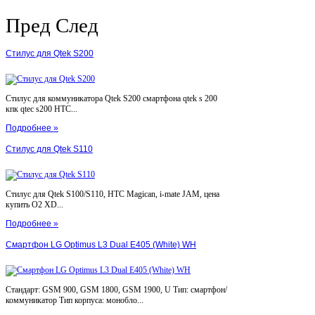
Пред
След
Стилус для Qtek S200
Стилус для коммуникатора Qtek S200 смартфона qtek s 200
кпк qtec s200 HTC...
Подробнее »
Стилус для Qtek S110
Стилус для Qtek S100/S110, HTC Magican, i-mate JAM, цена
купить O2 XD...
Подробнее »
Смартфон LG Optimus L3 Dual E405 (White) WH
Стандарт: GSM 900, GSM 1800, GSM 1900, U Тип: смартфон/
коммуникатор Тип корпуса: монобло...