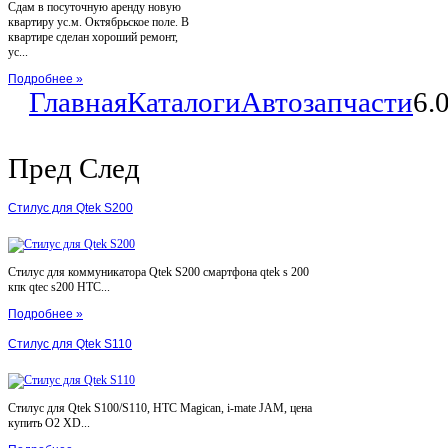
Сдам в посуточную аренду новую
квартиру ус.м. Октябрьское поле. В
квартире сделан хороший ремонт,
ус...
Подробнее »
Главная
Каталоги
Автозапчасти
6.
Пред
След
Стилус для Qtek S200
Стилус для коммуникатора Qtek S200 смартфона qtek s 200
кпк qtec s200 HTC...
Подробнее »
Стилус для Qtek S110
Стилус для Qtek S100/S110, HTC Magican, i-mate JAM, цена
купить O2 XD...