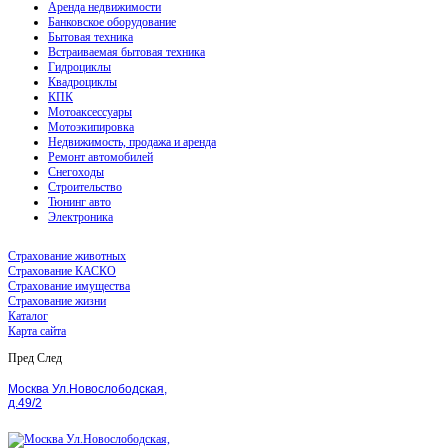
Аренда недвижимости
Банковское оборудование
Бытовая техника
Встраиваемая бытовая техника
Гидроциклы
Квадроциклы
КПК
Мотоаксессуары
Мотоэкипировка
Недвижимость, продажа и аренда
Ремонт автомобилей
Снегоходы
Строительство
Тюнинг авто
Электроника
Страхование животных
Страхование КАСКО
Страхование имущества
Страхование жизни
Каталог
Карта сайта
Пред
След
Москва Ул.Новослободская,
д.49/2