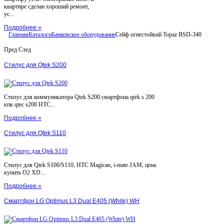
квартире сделан хороший ремонт,
ус...
Подробнее »
Главная
Каталоги
Банковское оборудование
Сейф огнестойкий Topaz BSD-340
Пред
След
Стилус для Qtek S200
Стилус для коммуникатора Qtek S200 смартфона qtek s 200
кпк qtec s200 HTC...
Подробнее »
Стилус для Qtek S110
Стилус для Qtek S100/S110, HTC Magican, i-mate JAM, цена
купить O2 XD...
Подробнее »
Смартфон LG Optimus L3 Dual E405 (White) WH