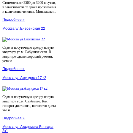
Стоимость от 2500 до 3200 в сутки,
в зависимости от срока проживания
и количества человек. Минимальн...
Подробнее »
Москва ул.Енесейская 22
Сдам в посуточную аренду новую
квартиру ус.м. Бабушкинская. В
квартире сделан хороший ремонт,
устано...
Подробнее »
Москва ул.Амундеса 17 к2
Сдам в посуточную аренду новую
квартиру ус.м. Свибливо. Как
говорят диетологи, полосатая диета
это н...
Подробнее »
Москва ул.Академика Бочвара
3к1