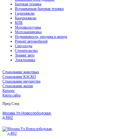
Бытовая техника
Встраиваемая бытовая техника
Гидроциклы
Квадроциклы
КПК
Мотоаксессуары
Мотоэкипировка
Недвижимость, продажа и аренда
Ремонт автомобилей
Снегоходы
Строительство
Тюнинг авто
Электроника
Страхование животных
Страхование КАСКО
Страхование имущества
Страхование жизни
Каталог
Карта сайта
Пред
След
Москва Ул.Новослободская,
д.49/2