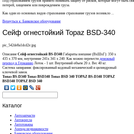
Под страхованием грузов принято понимать защиту от рисков, которые могут быть св
потерей, хищением или повреждением груза.
Как один из основных видов страхования страхование грузов возникло ...
Вернуться к: Банковское оборудование
Сейф огнестойкий Topaz BSD-340
pic_542de8a1dcd2e.jpg
Описание
Сейф огнестойкий BS-D340
.Габариты внешние (ВхШхГ): 350 х
435 х 370 мм, внутренние 241х 341 х 240. Как можно перевести
денежный
перевод в Германию
Лоток - 1 шт. Внутренний объем 20 л. Вес 40 кг.
Система запирания: фиксированный кодовый механический и цилиндровый
ключевой замок
Топаз BS-D340
Топаз BSD340
Топаз BSD 340
TOPAZ BS-D340
TOPAZ
BSD340
TOPAZ BSD 340
Каталог
Автозапчасти
Автокресла
Автотовары
Аренда недвижимости
Банковское оборудование