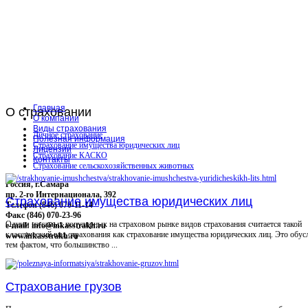
Главная
О
страховании
О компании
Виды страхования
Личное страхование
Полезная информация
Страхование имущества юридических лиц
Лицензии
Страхование КАСКО
Контакты
Страхование сельскохозяйственных животных
Россия, г.Самара
пр. 2-го Интернационала, 392
Страхование имущества юридических лиц
Телефон (846) 070-11-14
Факс (846) 070-23-96
Одним из самых популярных на страховом рынке видов страхования считается такой
e-mail: info@inkasstrakh.ru
классический вид страхования как страхование имущества юридических лиц. Это обус
www.inkasstrakh.ru
тем фактом, что большинство ...
Страхование грузов