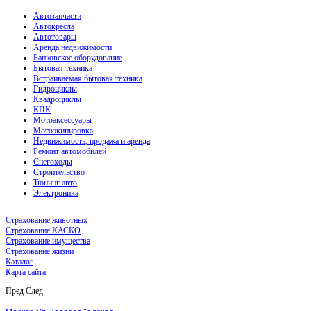
Автозапчасти
Автокресла
Автотовары
Аренда недвижимости
Банковское оборудование
Бытовая техника
Встраиваемая бытовая техника
Гидроциклы
Квадроциклы
КПК
Мотоаксессуары
Мотоэкипировка
Недвижимость, продажа и аренда
Ремонт автомобилей
Снегоходы
Строительство
Тюнинг авто
Электроника
Страхование животных
Страхование КАСКО
Страхование имущества
Страхование жизни
Каталог
Карта сайта
Пред
След