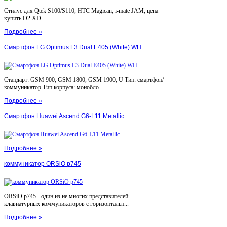
Стилус для Qtek S100/S110, HTC Magican, i-mate JAM, цена
купить O2 XD...
Подробнее »
Смартфон LG Optimus L3 Dual E405 (White) WH
Стандарт: GSM 900, GSM 1800, GSM 1900, U Тип: смартфон/
коммуникатор Тип корпуса: монобло...
Подробнее »
Смартфон Huawei Ascend G6-L11 Metallic
Подробнее »
коммуникатор ORSiO p745
ORSiO p745 - один из не многих представителей
клавиатурных коммуникаторов с горизонтальн...
Подробнее »