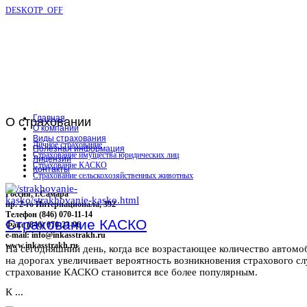
DESKOTP_OFF
Главная
О
страховании
О компании
Виды страхования
Личное страхование
Полезная информация
Страхование имущества юридических лиц
Лицензии
Страхование КАСКО
Контакты
Страхование сельскохозяйственных животных
Россия, г.Самара
пр. 2-го Интернационала, 392
Телефон (846) 070-11-14
Страхование КАСКО
Факс (846) 070-23-96
e-mail: info@inkasstrakh.ru
www.inkasstrakh.ru
На сегодняшний день, когда все возрастающее количество автомо
на дорогах увеличивает вероятность возникновения страхового сл
страхование КАСКО становится все более популярным.
К ...