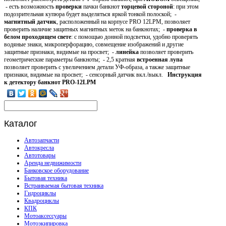
- есть возможность
проверки
пачки банкнот
торцевой стороной
: при этом
подозрительная купюра будет выделяться яркой тонкой полоской; -
магнитный датчик
, расположенный на корпусе PRO 12LPМ, позволяет
проверить наличие защитных магнитных меток на банкнотах; -
проверка в
белом проходящем свете
: с помощью донной подсветки, удобно проверять
водяные знаки, микроперфорацию, совмещение изображений и другие
защитные признаки, видимые на просвет; -
линейка
позволяет проверить
геометрические параметры банкноты; - 2,5 кратная
встроенная лупа
позволяет проверить с увеличением детали УФ-образа, а также защитные
признаки, видимые на просвет; - сенсорный датчик вкл./выкл.
Инструкция
к детектору банкнот PRO-12LPM
Каталог
Автозапчасти
Автокресла
Автотовары
Аренда недвижимости
Банковское оборудование
Бытовая техника
Встраиваемая бытовая техника
Гидроциклы
Квадроциклы
КПК
Мотоаксессуары
Мотоэкипировка