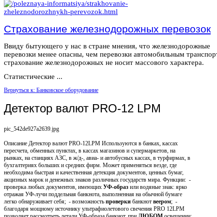
Страхование железнодорожных перевозок
Ввиду бытующего у нас в стране мнения, что железнодорожные
перевозки менее опасны, чем перевозки автомобильным транспор
страхование железнодорожных не носит массового характера.
Статистические ...
Вернуться к: Банковское оборудование
Детектор валют PRO-12 LPM
pic_542de927a2639.jpg
Описание
Детектор валют PRO-12LPM Используются в банках, кассах
пересчета, обменных пунктах, в кассах магазинов и супермаркетов, на
рынках, на станциях АЗС, в ж/д-, авиа- и автобусных кассах, в турфирмах, в
бухгалтериях больших и средних фирм. Может применяться везде, где
необходима быстрая и качественная детекция документов, ценных бумаг,
акцизных марок и денежных знаков различных государств мира. Функции: -
проверка любых документов, имеющих
УФ-образ
или водяные знак: ярко
отражая УФ-лучи поддельная банкнота, выполненная на обычной бумаге
легко обнаруживает себя; - возможность
проверки
банкнот
веером
; -
благодаря мощному источнику ультрафиолетового свечения PRO 12LPM
позволяет рассмотреть детали УФ-образа банкнот, при
ЛЮБОМ
освещении;