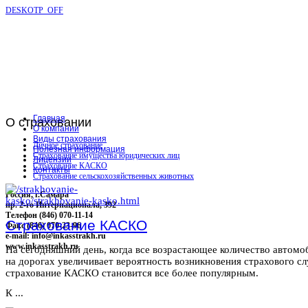
DESKOTP_OFF
Главная
О
страховании
О компании
Виды страхования
Личное страхование
Полезная информация
Страхование имущества юридических лиц
Лицензии
Страхование КАСКО
Контакты
Страхование сельскохозяйственных животных
Россия, г.Самара
пр. 2-го Интернационала, 392
Телефон (846) 070-11-14
Страхование КАСКО
Факс (846) 070-23-96
e-mail: info@inkasstrakh.ru
www.inkasstrakh.ru
На сегодняшний день, когда все возрастающее количество автомо
на дорогах увеличивает вероятность возникновения страхового сл
страхование КАСКО становится все более популярным.
К ...