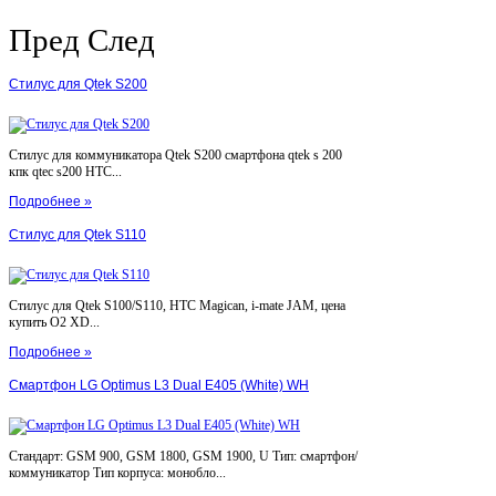
Пред
След
Стилус для Qtek S200
Стилус для коммуникатора Qtek S200 смартфона qtek s 200
кпк qtec s200 HTC...
Подробнее »
Стилус для Qtek S110
Стилус для Qtek S100/S110, HTC Magican, i-mate JAM, цена
купить O2 XD...
Подробнее »
Смартфон LG Optimus L3 Dual E405 (White) WH
Стандарт: GSM 900, GSM 1800, GSM 1900, U Тип: смартфон/
коммуникатор Тип корпуса: монобло...