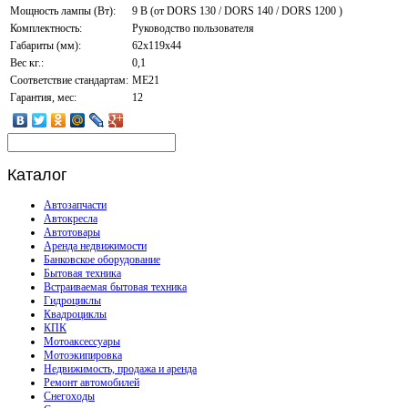
Мощность лампы (Вт):
9 В (от DORS 130 / DORS 140 / DORS 1200 )
Комплектность:
Руководство пользователя
Габариты (мм):
62х119х44
Вес кг.:
0,1
Соответствие стандартам:
ME21
Гарантия, мес:
12
Каталог
Автозапчасти
Автокресла
Автотовары
Аренда недвижимости
Банковское оборудование
Бытовая техника
Встраиваемая бытовая техника
Гидроциклы
Квадроциклы
КПК
Мотоаксессуары
Мотоэкипировка
Недвижимость, продажа и аренда
Ремонт автомобилей
Снегоходы