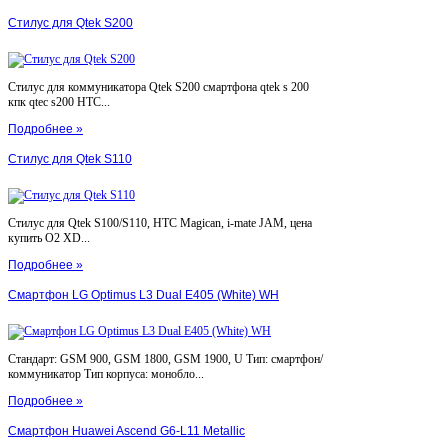
Стилус для Qtek S200
Стилус для коммуникатора Qtek S200 смартфона qtek s 200
кпк qtec s200 HTC...
Подробнее »
Стилус для Qtek S110
Стилус для Qtek S100/S110, HTC Magican, i-mate JAM, цена
купить O2 XD...
Подробнее »
Смартфон LG Optimus L3 Dual E405 (White) WH
Стандарт: GSM 900, GSM 1800, GSM 1900, U Тип: смартфон/
коммуникатор Тип корпуса: монобло...
Подробнее »
Смартфон Huawei Ascend G6-L11 Metallic