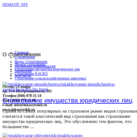
DESKOTP_OFF
Главная
О
страховании
О компании
Виды страхования
Личное страхование
Полезная информация
Страхование имущества юридических лиц
Лицензии
Страхование КАСКО
Контакты
Страхование сельскохозяйственных животных
Россия, г.Самара
пр. 2-го Интернационала, 392
Телефон (846) 070-11-14
Страхование имущества юридических лиц
Факс (846) 070-23-96
e-mail: info@inkasstrakh.ru
www.inkasstrakh.ru
Одним из самых популярных на страховом рынке видов страхова
считается такой классический вид страхования как страхование
имущества юридических лиц. Это обусловлено тем фактом, что
большинство ...