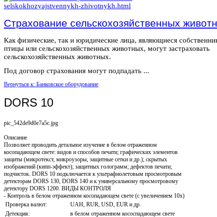
Страхование сельскохозяйственных живот
Как физические, так и юридические лица, являющиеся собственн
птицы или сельскохозяйственных животных, могут застраховать
сельскохозяйственных животных.
Под договор страхования могут подпадать ...
Вернуться к: Банковское оборудование
DORS 10
pic_542de9d0e7a5c.jpg
Описание
Позволяет проводить детальное изучение в белом отраженном
косопадающем свете: видов и способов печати; графических элементов
защиты (микротекст, микроузоры, защитные сетки и др.); скрытых
изображений (кипп-эффект); защитных голограмм; дефектов печати;
подчисток. DORS 10 подключается к ультрафиолетовым просмотровым
детекторам DORS 130, DORS 140 и к универсальному просмотровому
детектору DORS 1200. ВИДЫ КОНТРОЛЯ
- Контроль в белом отраженном косопадающем свете (с увеличением 10х)
Проверка валют:
UAH, RUR, USD, EUR и др.
Детекция:
в белом отраженном кососпадающем свете