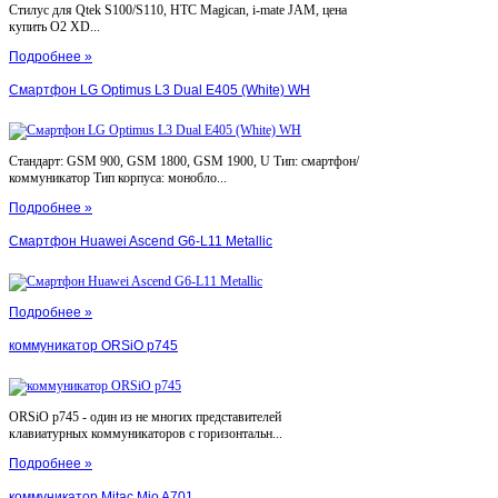
Стилус для Qtek S100/S110, HTC Magican, i-mate JAM, цена
купить O2 XD...
Подробнее »
Смартфон LG Optimus L3 Dual E405 (White) WH
Стандарт: GSM 900, GSM 1800, GSM 1900, U Тип: смартфон/
коммуникатор Тип корпуса: монобло...
Подробнее »
Смартфон Huawei Ascend G6-L11 Metallic
Подробнее »
коммуникатор ORSiO p745
ORSiO p745 - один из не многих представителей
клавиатурных коммуникаторов с горизонтальн...
Подробнее »
коммуникатор Mitac Mio A701