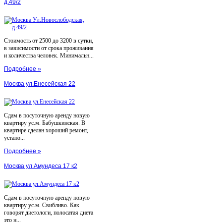
д.49/2
Стоимость от 2500 до 3200 в сутки,
в зависимости от срока проживания
и количества человек. Минимальн...
Подробнее »
Москва ул.Енесейская 22
Сдам в посуточную аренду новую
квартиру ус.м. Бабушкинская. В
квартире сделан хороший ремонт,
устано...
Подробнее »
Москва ул.Амундеса 17 к2
Сдам в посуточную аренду новую
квартиру ус.м. Свибливо. Как
говорят диетологи, полосатая диета
это н...