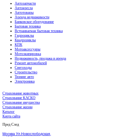
Автозапчасти
Автокресла
Автотовары
Аренда недвижимости
Банковское оборудование
Бытовая техника
Встраиваемая бытовая техника
Гидроциклы
Квадроциклы
КПК
Мотоаксессуары
Мотоэкипировка
Недвижимость, продажа и аренда
Ремонт автомобилей
Снегоходы
Строительство
Тюнинг авто
Электроника
Страхование животных
Страхование КАСКО
Страхование имущества
Страхование жизни
Каталог
Карта сайта
Пред
След
Москва Ул.Новослободская,