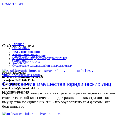
DESKOTP_OFF
Главная
О
страховании
О компании
Виды страхования
Личное страхование
Полезная информация
Страхование имущества юридических лиц
Лицензии
Страхование КАСКО
Контакты
Страхование сельскохозяйственных животных
Россия, г.Самара
пр. 2-го Интернационала, 392
Телефон (846) 070-11-14
Страхование имущества юридических лиц
Факс (846) 070-23-96
e-mail: info@inkasstrakh.ru
www.inkasstrakh.ru
Одним из самых популярных на страховом рынке видов страхова
считается такой классический вид страхования как страхование
имущества юридических лиц. Это обусловлено тем фактом, что
большинство ...