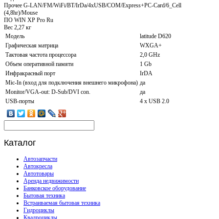
Прочее G-LAN/FM/WiFi/BT/IrDa/4xUSB/COM/Express+PC-Card/6_Cell
(4,8hr)/Mouse
ПО WIN XP Pro Ru
Вес 2,27 кг
Модель
latitude D620
Графическая матрица
WXGA+
Тактовая частота процессора
2,0 GHz
Объем оперативной памяти
1 Gb
Инфракрасный порт
IrDA
Mic-In (вход для подключения внешнего микрофона)
да
Monitor/VGA-out: D-Sub/DVI con.
да
USB-порты
4 x USB 2.0
Каталог
Автозапчасти
Автокресла
Автотовары
Аренда недвижимости
Банковское оборудование
Бытовая техника
Встраиваемая бытовая техника
Гидроциклы
Квадроциклы