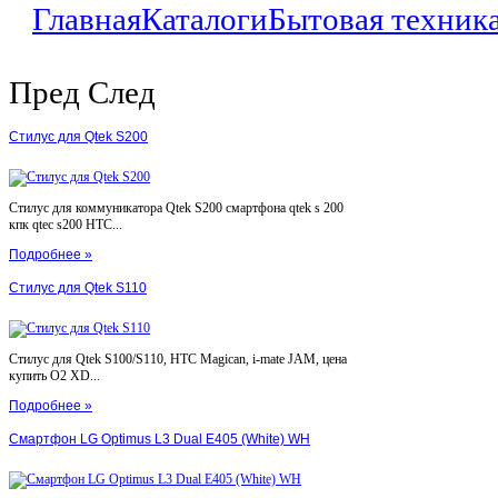
Главная
Каталоги
Бытовая техник
Пред
След
Стилус для Qtek S200
Стилус для коммуникатора Qtek S200 смартфона qtek s 200
кпк qtec s200 HTC...
Подробнее »
Стилус для Qtek S110
Стилус для Qtek S100/S110, HTC Magican, i-mate JAM, цена
купить O2 XD...
Подробнее »
Смартфон LG Optimus L3 Dual E405 (White) WH