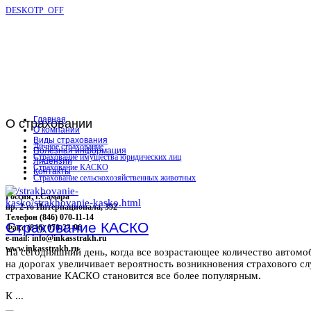
DESKOTP_OFF
Главная
О
страховании
О компании
Виды страхования
Личное страхование
Полезная информация
Страхование имущества юридических лиц
Лицензии
Страхование КАСКО
Контакты
Страхование сельскохозяйственных животных
Россия, г.Самара
пр. 2-го Интернационала, 392
Телефон (846) 070-11-14
Страхование КАСКО
Факс (846) 070-23-96
e-mail: info@inkasstrakh.ru
www.inkasstrakh.ru
На сегодняшний день, когда все возрастающее количество автомо
на дорогах увеличивает вероятность возникновения страхового сл
страхование КАСКО становится все более популярным.
К ...