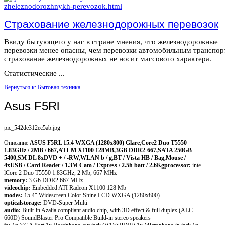
Страхование железнодорожных перевозок
Ввиду бытующего у нас в стране мнения, что железнодорожные
перевозки менее опасны, чем перевозки автомобильным транспор
страхование железнодорожных не носит массового характера.
Статистические ...
Вернуться к: Бытовая техника
Asus F5Rl
pic_542de312ec5ab.jpg
Описание
ASUS F5RL 15.4 WXGA (1280x800) Glare,Core2 Duo T5550
1.83GHz / 2MB / 667,ATI-M X1100 128MB,3GB DDR2-667,SATA 250GB
5400,SM DL 8xDVD + / -RW,WLAN b / g,BT / Vista HB / Bag,Mouse /
4xUSB / Card Reader / 1.3M Cam / Express / 2.5h batt / 2.6Kg
processor:
inte
lCore 2 Duo T5550 1.83GHz, 2 Mb, 667 MHz
memory:
3 Gb DDR2 667 MHz
videochip:
Embedded ATI Radeon X1100 128 Mb
modes:
15.4" Widescreen Color Shine LCD WXGA (1280x800)
opticalstorage:
DVD-Super Multi
audio:
Built-in Azalia compliant audio chip, with 3D effect & full duplex (ALC
660D) SoundBlaster Pro Compatible Build-in stereo speakers