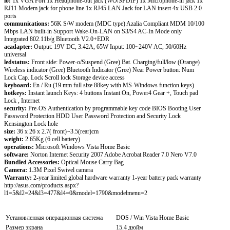
io:
1x VGA Port 1x Headphone-out jack (WO/SPDIF) 1x Microphone-in jack 1x
RJ11 Modem jack for phone line 1x RJ45 LAN Jack for LAN insert 4x USB 2.0
ports
communications:
56K S/W modem (MDC type) Azalia Compliant MDM 10/100
Mbps LAN built-in Support Wake-On-LAN on S3/S4 AC-In Mode only
Integrated 802.11b/g Bluetooth V2.0+EDR
acadapter:
Output: 19V DC, 3.42A, 65W Input: 100~240V AC, 50/60Hz
universal
ledstatus:
Front side: Power-o/Suspend (Gree) Bat. Charging/full/low (Orange)
Wireless indicator (Gree) Bluetooth Indicator (Gree) Near Power button: Num
Lock Cap. Lock Scroll lock Storage device access
keyboard:
En / Ru (19 mm full size 88key with MS-Windows function keys)
hotkeys:
Instant launch Keys: 4 buttons Instant On, Power4 Gear +, Touch pad
Lock , Internet
security:
Pre-OS Authentication by programmable key code BIOS Booting User
Password Protection HDD User Password Protection and Security Lock
Kensington Lock hole
size:
36 x 26 x 2.7( front)~3.5(rear)cm
weight:
2.65Kg (6 cell battery)
operations:
Microsoft Windows Vista Home Basic
software:
Norton Internet Security 2007 Adobe Acrobat Reader 7.0 Nero V7.0
Bundled Accessories:
Optical Mouse Carry Bag
Camera:
1.3M Pixel Swivel camera
Warranty:
2-year limited global hardware warranty 1-year battery pack warranty
http://asus.com/products.aspx?
l1=5&l2=24&l3=477&l4=0&model=1790&modelmenu=2
Установленная операционная система
DOS / Win Vista Home Basic
Размер экрана
15.4 дюйм