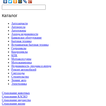
Каталог
Автозапчасти
Автокресла
Автотовары
Аренда недвижимости
Банковское оборудование
Бытовая техника
Встраиваемая бытовая техника
Гидроциклы
Квадроциклы
КПК
Мотоаксессуары
Мотоэкипировка
Недвижимость, продажа и аренда
Ремонт автомобилей
Снегоходы
Строительство
Тюнинг авто
Электроника
Страхование животных
Страхование КАСКО
Страхование имущества
Страхование жизни