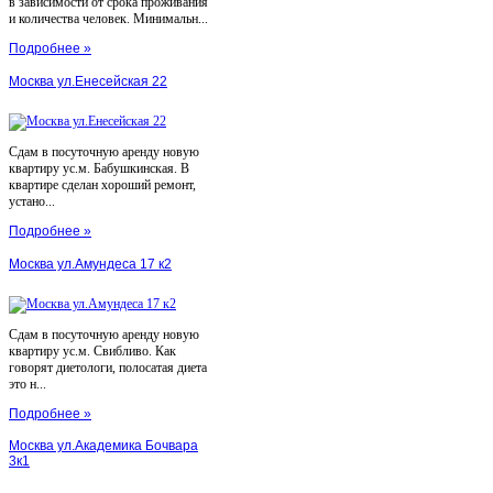
в зависимости от срока проживания
и количества человек. Минимальн...
Подробнее »
Москва ул.Енесейская 22
Сдам в посуточную аренду новую
квартиру ус.м. Бабушкинская. В
квартире сделан хороший ремонт,
устано...
Подробнее »
Москва ул.Амундеса 17 к2
Сдам в посуточную аренду новую
квартиру ус.м. Свибливо. Как
говорят диетологи, полосатая диета
это н...
Подробнее »
Москва ул.Академика Бочвара
3к1