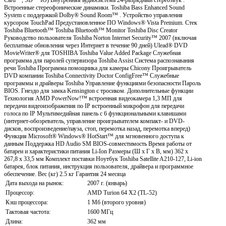
Встроенные стереофонические динамики. Toshiba Bass Enhanced Sound
System с поддержкой Dolby® Sound Room™ . Устройство управления
курсором TouchPad Предустановленное ПО Windows® Vista Premium. Стек
Toshiba Bluetooth™ Toshiba Bluetooth™ Monitor Toshiba Disc Creator
Руководство пользователя Toshiba Norton Internet Security™ 2007 (включая
бесплатные обновления через Интернет в течение 90 дней) Ulead® DVD
MovieWriter® для TOSHIBA Toshiba Value Added Package Служебная
программа для паролей супервизора Toshiba Assist Система распознавания
речи Toshiba Программа помощника для камеры Chicony Проигрыватель
DVD компании Toshiba Connectivity Doctor ConfigFree™ Служебные
программы и драйверы Toshiba Управление функциями безопасности Пароль
BIOS. Гнездо для замка Kensington с тросиком. Дополнительные функции
Технология AMD PowerNow!™ встроенная видеокамера 1,3 МП для
передачи видеоизображения по IP встроенный микрофон для передачи
голоса по IP Мультимедийная панель с 6 функциональными клавишами
(интернет-обозреватель, управление проигрывателем компакт- и DVD-
дисков, воспроизведение/пауза, стоп, перемотка назад, перемотка вперед)
Функция Microsoft® Windows® HotStart™ для мгновенного доступа к
данным Поддержка HD Audio SM BIOS-совместимость Время работы от
батареи и характеристики питания Li-Ion Размеры (Ш х Г х В, мм) 362 x
267,8 x 33,5 мм Комплект поставки Ноутбук Toshiba Satellite A210-127, Li-ion
батарея, блок питания, инструкция пользователя, драйвера и программное
обеспечение. Вес (кг) 2.5 кг Гарантия 24 месяца
Дата выхода на рынок:
2007 г. (январь)
Процессор:
AMD Turion 64 X2 (TL-52)
Кэш процессора:
1 Мб (второго уровня)
Тактовая частота:
1600 МГц
Длина:
362 мм