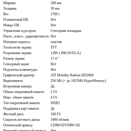
Ширина:
268 мм
Толщина:
39 мм
Вес:
2700 г.
Планшетный ПК:
Нет
Микро ПК:
Нет
Управление курсором:
Сенсорная площадка
Пыле-, влаго-, ударопрочность:
Нет
Материал корпуса:
пластик
Технология экрана:
TFT
Разрешение экрана:
1280 x 800 (WXGA)
Размер экрана:
15.4 ''
Сенсорный экран:
Нет
Подсветка клавиатуры:
Нет
Графический адаптер:
ATI Mobility Radeon HD2600
Видеопамять:
256 Мб (+ до 1023Мб HyperMemory)
Встроенная камера:
Да
Объем оперативной памяти:
2 Гб
Макс. объем памяти:
4 Гб
Тип оперативной памяти:
DDR2
Поддержка карт памяти:
Да
Жесткий диск:
160 Гб
Скорость жесткого диска:
5400 об/мин.
Оптический привод:
CDRW/DVDRW DL
Внешний оптический привод:
Нет