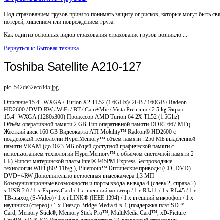
Под страхованием грузов принято понимать защиту от рисков, которые могут быть св
потерей, хищением или повреждением груза.
Как один из основных видов страхования страхование грузов возникло ...
Вернуться к: Бытовая техника
Toshiba Satellite A210-127
pic_542de32ecc845.jpg
Описание
15.4" WXGA / Turion X2 TL52 (1.6GHz)/ 2GB / 160GB / Radeon
HD2600 / DVD RW / WiFi / BT / Cam+Mic / Vista Premium / 2.5 kg Экран
15.4" WXGA (1280x800) Процессор AMD Turion 64 2X TL52 (1.6Ghz)
Объём оперативной памяти 2 GB Тип оперативной памяти DDR2 667 МГц
Жесткий диск 160 GB Видеокарта ATI Mobility™ Radeon® HD2600 с
поддержкой технологии HyperMemory™ объем памяти : 256 МБ выделенной
памяти VRAM (до 1023 МБ общей доступной графической памяти с
использованием технологии HyperMemory™ с объемом системной памяти 2
ГБ) Чипсет материнской платы Intel® 945PM Express Беспроводные
технологии WiFi (802.11b/g ), Bluetooth™ Оптические приводы (CD, DVD)
DVD+/-RW Дополнительно встроенная видеокамера 1,3 МП
Коммуникационные возможности и порты ввода-вывода 4 (слева 2, справа 2)
x USB 2.0 / 1 x ExpressCard / 1 x внешний монитор / 1 x RJ-11 / 1 x RJ-45 / 1 x
ТВ-выход (S-Video) / 1 x i.LINK® (IEEE 1394) / 1 x внешний микрофон / 1 x
наушники (стерео) / 1 x Гнездо Bridge Media 6-в-1 (поддержка плат SD™
Card, Memory Stick®, Memory Stick Pro™, MultiMedia Card™, xD-Picture
Card™, SD™ IO) Внутренняя аудиосистема 24-разрядный стереозвук .