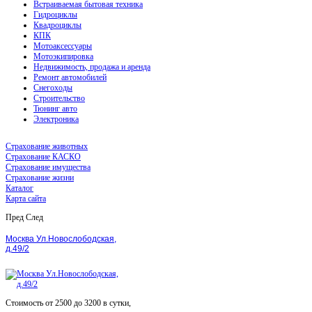
Встраиваемая бытовая техника
Гидроциклы
Квадроциклы
КПК
Мотоаксессуары
Мотоэкипировка
Недвижимость, продажа и аренда
Ремонт автомобилей
Снегоходы
Строительство
Тюнинг авто
Электроника
Страхование животных
Страхование КАСКО
Страхование имущества
Страхование жизни
Каталог
Карта сайта
Пред
След
Москва Ул.Новослободская,
д.49/2
Стоимость от 2500 до 3200 в сутки,