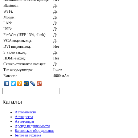
Bluetooth:
Да
Wi-Fi:
Да
Модем:
Да
LAN:
Да
USB:
Да
FireWire (IEEE 1394, iLink):
Да
VGA видеовыход:
Да
DVI видеовыход:
Нет
S-video выход:
Да
HDMI-выход:
Нет
Сканер отпечатков пальцев:
Да
Тип аккумулятора:
Li-ion
Емкость:
4000 мАч
Каталог
Автозапчасти
Автокресла
Автотовары
Аренда недвижимости
Банковское оборудование
Бытовая техника