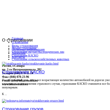
Главная
О
страховании
О компании
Виды страхования
Личное страхование
Полезная информация
Страхование имущества юридических лиц
Лицензии
Страхование КАСКО
Контакты
Страхование сельскохозяйственных животных
Россия, г.Самара
пр. 2-го Интернационала, 392
Страхование КАСКО
Телефон (846) 070-11-14
Факс (846) 070-23-96
На сегодняшний день, когда все возрастающее количество автомобилей на дорогах уве
e-mail: info@inkasstrakh.ru
вероятность возникновения страхового случая, страхование КАСКО становится все бо
www.inkasstrakh.ru
популярным.
К ...
Страхование грузов