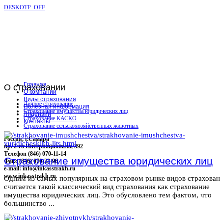
DESKOTP_OFF
Главная
О
страховании
О компании
Виды страхования
Личное страхование
Полезная информация
Страхование имущества юридических лиц
Лицензии
Страхование КАСКО
Контакты
Страхование сельскохозяйственных животных
Россия, г.Самара
пр. 2-го Интернационала, 392
Телефон (846) 070-11-14
Страхование имущества юридических лиц
Факс (846) 070-23-96
e-mail: info@inkasstrakh.ru
www.inkasstrakh.ru
Одним из самых популярных на страховом рынке видов страхова
считается такой классический вид страхования как страхование
имущества юридических лиц. Это обусловлено тем фактом, что
большинство ...