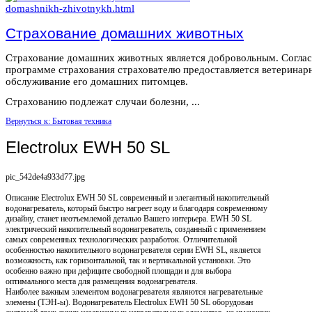
Страхование домашних животных
Страхование домашних животных является добровольным. Согла
программе страхования страхователю предоставляется ветеринар
обслуживание его домашних питомцев.
Страхованию подлежат случаи болезни, ...
Вернуться к: Бытовая техника
Electrolux EWH 50 SL
pic_542de4a933d77.jpg
Описание
Electrolux EWH 50 SL современный и элегантный накопительный
водонагреватель, который быстро нагреет воду и благодаря современному
дизайну, станет неотъемлемой деталью Вашего интерьера. EWH 50 SL
электрический накопительный водонагреватель, созданный с применением
самых современных технологических разработок. Отличительной
особенностью накопительного водонагревателя серии EWH SL, является
возможность, как горизонтальной, так и вертикальной установки. Это
особенно важно при дефиците свободной площади и для выбора
оптимального места для размещения водонагревателя.
Наиболее важным элементом водонагревателя являются нагревательные
элемены (ТЭН-ы). Водонагреватель Electrolux EWH 50 SL оборудован