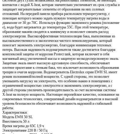
системой двух сухих независимых нагревательных элементов, не имеющих
контактов с водой X-heat, которая значительно увеличивает их срок службы и
защищает нагревательные элементы от образования на них солевых
отложений. На передней панели прибора расположен терморегулятор, с
помощью которого можно задать нужную температуру нагрева воды в
диапазоне от 30 до 70С. Используя функцию экономного режима (положение
е), вода будет нагревается до температуры 55С. При этой температуре,
образование накипи сводится к минимуму и позволяет снизить расход
электроэнергии. Высокоэффективная теплоизоляция бака, выполненная из
высококачественного и экологически чистого пенополиуритана, который
помогает экономить электроэнергию, благодаря минимизации тепловых
потерь. Высокая надежность водонагревателя также достигается благодаря
комплексной защиты от коррозии Protect tank, которая включает в себя
магниевый анод увеличенной массы и защитную мелкодесперсионную эмаль.
Защитная эмаль имеет высокую адгезивную способность, обеспечивает
плотное прилегание к стенкам бака, что исключает возможность образования
трещин и очагов коррозии. Водонагреватель Electrolux серии EWH SL имеет
режим половинной/полной мощности. С одной стороны, это позволяет
уменьшить нагрузку на электросеть, что особенно важно в помещениях с
ограниченной мощностью электросети и экономнить электроэнергию, а с
другой стороны увеличить производительность за счет включения системы
X-heat на полную мощность. Настоящее европейское качество, основанное на
современных технологиях, совершенный дизайн водонагревателя и высокий
уровень безопасности обеспечивает возможность надежной и стабильной
работы.
Характеристики:
Модель EWH 50 SL
Вместимость 50 л
Время нагрева до 65С 1,9 ч
Электропитание 220 В / 50 Гц