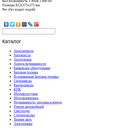
Кол-во/мощность ТЭНов 2 800 Вт
Размеры 812х375х375 мм
Вес (без воды/с водой)
Каталог
Автозапчасти
Автокресла
Автотовары
Аренда недвижимости
Банковское оборудование
Бытовая техника
Встраиваемая бытовая техника
Гидроциклы
Квадроциклы
КПК
Мотоаксессуары
Мотоэкипировка
Недвижимость, продажа и аренда
Ремонт автомобилей
Снегоходы
Строительство
Тюнинг авто
Электроника