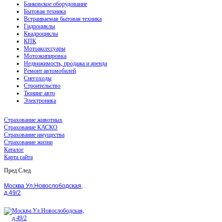
Банковское оборудование
Бытовая техника
Встраиваемая бытовая техника
Гидроциклы
Квадроциклы
КПК
Мотоаксессуары
Мотоэкипировка
Недвижимость, продажа и аренда
Ремонт автомобилей
Снегоходы
Строительство
Тюнинг авто
Электроника
Страхование животных
Страхование КАСКО
Страхование имущества
Страхование жизни
Каталог
Карта сайта
Пред
След
Москва Ул.Новослободская,
д.49/2