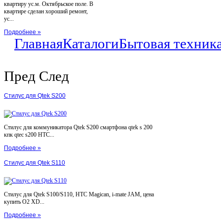
квартиру ус.м. Октябрьское поле. В
квартире сделан хороший ремонт,
ус...
Подробнее »
Главная
Каталоги
Бытовая техник
Пред
След
Стилус для Qtek S200
Стилус для коммуникатора Qtek S200 смартфона qtek s 200
кпк qtec s200 HTC...
Подробнее »
Стилус для Qtek S110
Стилус для Qtek S100/S110, HTC Magican, i-mate JAM, цена
купить O2 XD...
Подробнее »