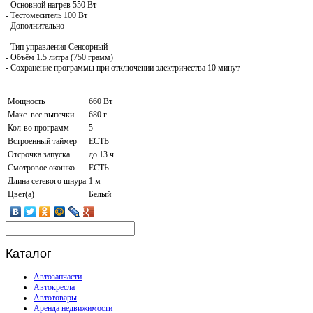
- Основной нагрев 550 Вт
- Тестомеситель 100 Вт
- Дополнительно
- Тип управления Сенсорный
- Объём 1.5 литра (750 грамм)
- Сохранение программы при отключении электричества 10 минут
Мощность
660 Вт
Макс. вес выпечки
680 г
Кол-во программ
5
Встроенный таймер
ЕСТЬ
Отсрочка запуска
до 13 ч
Смотровое окошко
ЕСТЬ
Длина сетевого шнура
1 м
Цвет(а)
Белый
Каталог
Автозапчасти
Автокресла
Автотовары
Аренда недвижимости